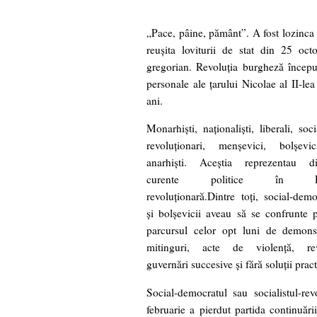
„Pace, pâine, pământ”. A fost lozinca
reuşita loviturii de stat din 25 oc
gregorian. Revoluţia burgheză începu
personale ale ţarului Nicolae al II-le
ani.
Monarhişti, naţionalişti, liberali, socia
revoluţionari, menşevici, bolşevi
anarhişti. Aceştia reprezentau dif
curente politice în Ru
revoluţionară.Dintre toţi, social-demo
şi bolşevicii aveau să se confrunte p
parcursul celor opt luni de demonstr
mitinguri, acte de violenţă, rev
guvernări succesive şi fără soluţii pract
Social-democratul sau socialistul-rev
februarie a pierdut partida continuăr