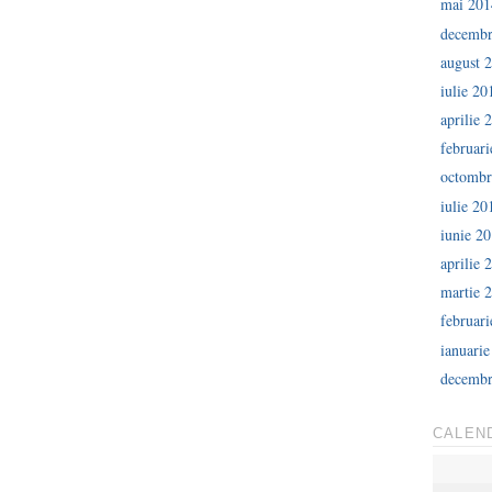
mai 201
decembr
august 
iulie 20
aprilie 
februar
octombr
iulie 20
iunie 2
aprilie 
martie 
februar
ianuari
decembr
CALEN