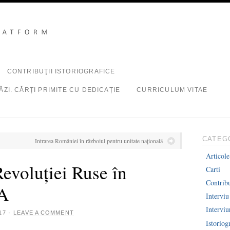
CONTRIBUŢII ISTORIOGRAFICE
ZI. CĂRȚI PRIMITE CU DEDICAȚIE
CURRICULUM VITAE
CATEG
Intrarea României în războiul pentru unitate naţională
Articole
evoluţiei Ruse în
Carti
Contribu
A
Interviu
Intervi
17
·
LEAVE A COMMENT
Istoriog