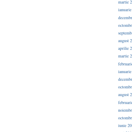
martie 
ianuari
decembr
octombr
septemb
august 
aprilie 
martie 
februar
ianuari
decembr
octombr
august 
februar
noiembr
octombr
iunie 2