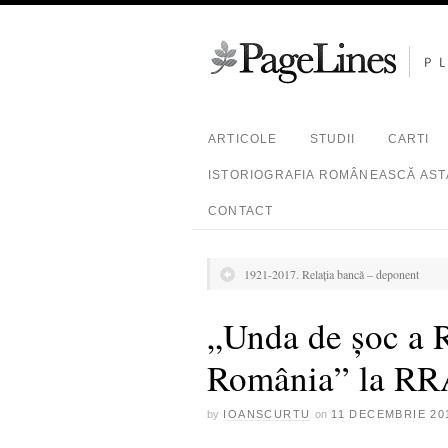
ARTICOLE
STUDII
CARTI
ISTORIOGRAFIA ROMÂNEASCĂ ASTĂ
CONTACT
1921-2017. Relația bancă – deponent
„Unda de şoc a R
România” la RR
by
IOANSCURTU
on
11 DECEMBRIE 20