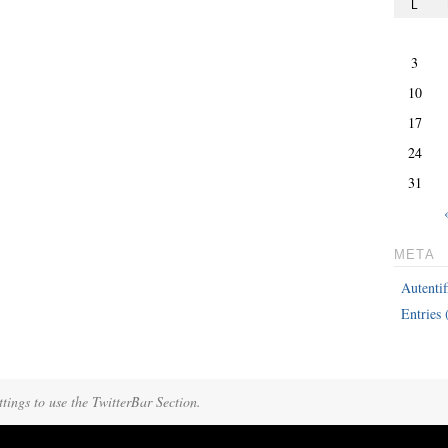
L
3
10
17
24
31
META
Autentif
Entries
tings to use the TwitterBar Section.