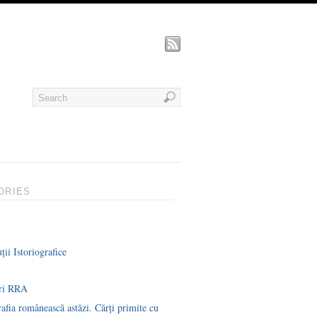
ORIES
ții Istoriografice
uri RRA
rafia românească astăzi. Cărți primite cu