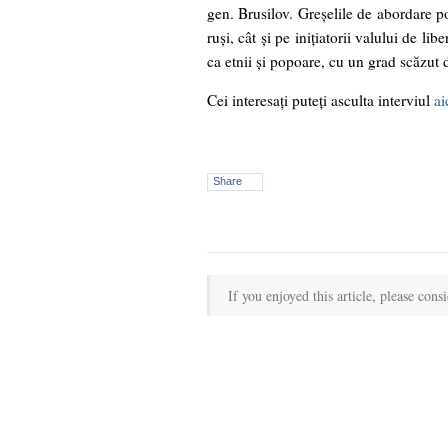
gen. Brusilov. Greşelile de abordare pol
ruşi, cât şi pe iniţiatorii valului de li
ca etnii şi popoare, cu un grad scăzut d
Cei interesaţi puteţi asculta interviul
ai
Share
If you enjoyed this article, please consi