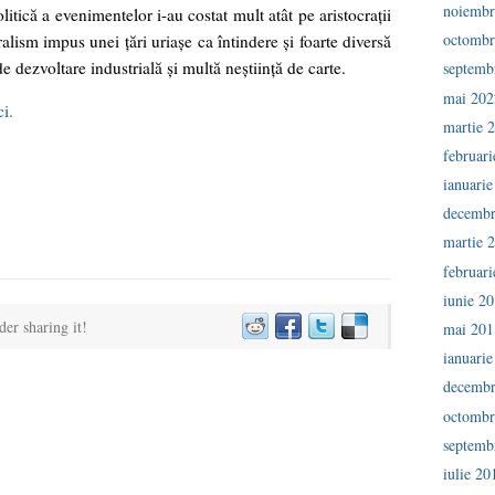
noiembr
itică a evenimentelor i-au costat mult atât pe aristocraţii
octombr
beralism impus unei ţări uriaşe ca întindere şi foarte diversă
e dezvoltare industrială şi multă neştiinţă de carte.
septemb
mai 202
ci.
martie 
februar
ianuari
decembr
martie 
februar
iunie 2
der sharing it!
mai 201
ianuari
decembr
octombr
septemb
iulie 20