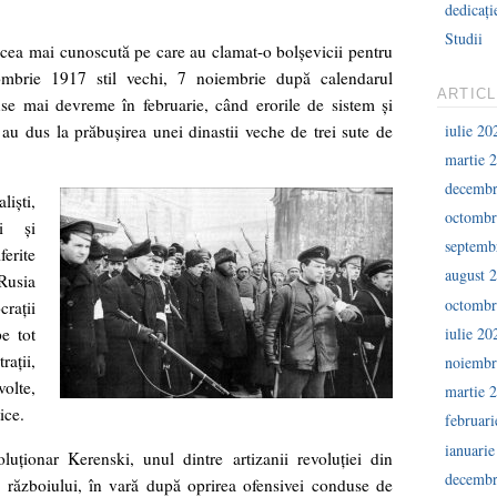
dedicați
Studii
 cea mai cunoscută pe care au clamat-o bolşevicii pentru
tombrie 1917 stil vechi, 7 noiembrie după calendarul
ARTIC
se mai devreme în februarie, când erorile de sistem şi
iulie 20
a au dus la prăbuşirea unei dinastii veche de trei sute de
martie 
decembr
lişti,
octombr
ci şi
septemb
erite
august 
sia
octombr
craţii
iulie 20
e tot
aţii,
noiembr
olte,
martie 
ice.
februar
ianuari
oluţionar Kerenski, unul dintre artizanii revoluţiei din
decembr
ii războiului, în vară după oprirea ofensivei conduse de