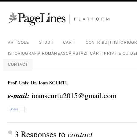
ARTICOLE
STUDII
CARTI
CONTRIBUŢII ISTORIOG
ISTORIOGRAFIA ROMÂNEASCĂ ASTĂZI. CĂRȚI PRIMITE CU DE
CONTACT
Prof. Univ. Dr. Ioan SCURTU
e-mail:
ioanscurtu2015@gmail.com
Share
3 Responses to
contact