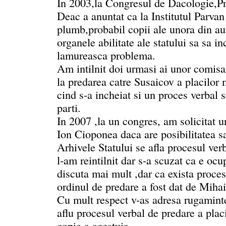
In 2003,la Congresul de Dacologie,Pr
Deac a anuntat ca la Institutul Parvan 
plumb,probabil copii ale unora din aur
organele abilitate ale statului sa sa in
lamureasca problema.
Am intilnit doi urmasi ai unor comisar
la predarea catre Susaicov a placilor 
cind s-a incheiat si un proces verbal
parti.
In 2007 ,la un congres, am solicitat u
Ion Cioponea daca are posibilitatea sa
Arhivele Statului se afla procesul ve
l-am reintilnit dar s-a scuzat ca e ocu
discuta mai mult ,dar ca exista proces
ordinul de predare a fost dat de Mihai
Cu mult respect v-as adresa rugaminte
aflu procesul verbal de predare a placi
copie a acestuia .