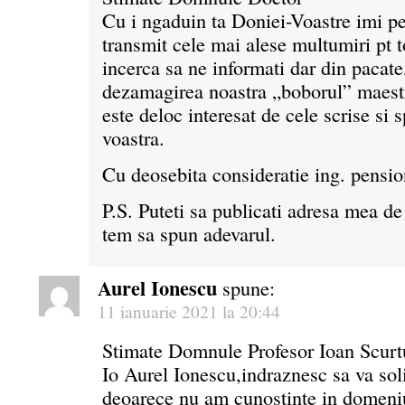
Cu i ngaduin ta Doniei-Voastre imi pe
transmit cele mai alese multumiri pt to
incerca sa ne informati dar din pacate,
dezamagirea noastra „boborul” maest
este deloc interesat de cele scrise si
voastra.
Cu deosebita consideratie ing. pensio
P.S. Puteti sa publicati adresa mea d
tem sa spun adevarul.
Aurel Ionescu
spune:
11 ianuarie 2021 la 20:44
Stimate Domnule Profesor Ioan Scurt
Io Aurel Ionescu,indraznesc sa va soli
deoarece nu am cunostinte in domeniul