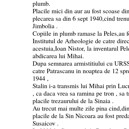
plumb.
Placile mici din aur au fost scoase din
plecarea sa din 6 sept 1940,cind trenul
Jimbolia .
Copiile in plumb ramase la Peles,au fo
Institutul de Arheologie de catre dire
acestuia,Ioan Nistor, la inventarul Pe
abdicarea lui Mihai.
Dupa semnarea armistitiului cu URS
catre Patrascanu in noaptea de 12 sp
1944 ,
Stalin i-a transmis lui Mihai prin Lu
, ca daca vrea sa ramina pe tron , sa t
placile trezaurului de la Sinaia .
Au trecut mai multe zile pina cind,di
placile de la Sin Nicoara au fost preda
Susaicov .