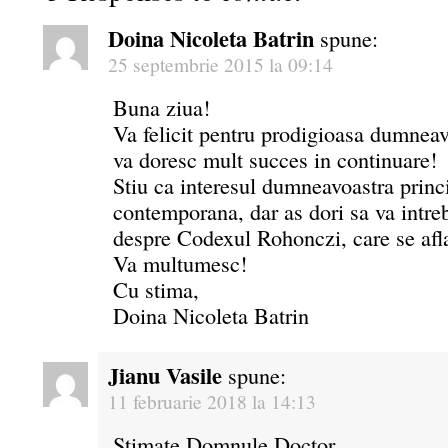
Doina Nicoleta Batrin
spune:
25 septembrie 2015 la 09:14
Buna ziua!
Va felicit pentru prodigioasa dumneavo
va doresc mult succes in continuare!
Stiu ca interesul dumneavoastra princi
contemporana, dar as dori sa va intreb
despre Codexul Rohonczi, care se afl
Va multumesc!
Cu stima,
Doina Nicoleta Batrin
Jianu Vasile
spune:
11 februarie 2018 la 14:13
Stimate Domnule Doctor