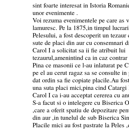
sint foarte interesat in Istoria Romani
unor evenimente .
Voi rezuma evenimentele pe care as v
lamuresc. Pe la 1875,in timpul lucrari
Pelesului, a fost descoperit un tezaur 
sute de placi din aur cu consemnari d
Carol I a solicitat sa ii fie atribuit lui
tezaurul,amenintind ca in caz contrar 
Pina ce masonii ce l-au inlaturat pe C
pe el au cerut ragaz sa se consulte in p
dat ordin sa fie copiate placile.Au fos
una suta placi mici,pina cind Catargi 
Carol I ca i-au acceptat cererea cu an
S-a facut si o intelegere cu Biseric
,care a oferit spatiu de depozitare pen
din aur ,in tunelul de sub Biserica S
Placile mici au fost pastrate la Peles ,