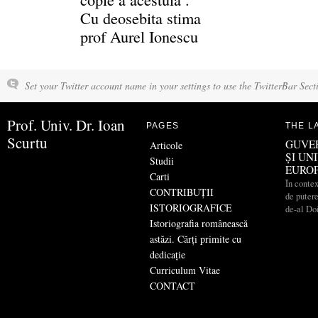
Cu deosebita stima
prof Aurel Ionescu
Set your Twitter account name in your settings to use the TwitterBar Sect
Prof. Univ. Dr. Ioan
PAGES
THE L
Scurtu
GUVE
Articole
ȘI UN
Studii
EURO
Carti
În contex
CONTRIBUŢII
de putere
ISTORIOGRAFICE
de-al Do
Istoriografia românească
astăzi. Cărți primite cu
dedicație
Curriculum Vitae
CONTACT