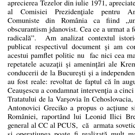
aprecierea Tezelor din iulie 1971, apreciat
al Comisiei Prezidențiale pentru Ana
Comuniste din România ca fiind „
obscurantism jdanovist. Cea ce a urmat a fo
radicală”. Am analizat contextul istori
publicat respectivul document și am con
acestui pamflet politic nu fac nici cea ma
repetatele acuzații și amenințări ale Kre
conducerii de la București și a independe
au fost reale: revoltat de faptul că în au
Ceaușescu a condamnat intervenția a cinci
Tratatului de la Varșovia în Cehoslovacia
Antonovici Greciko a propus o acțiune s
României, raportând lui Leonid Ilici Br
general al CC al PCUS, că armata sovetic
și operațiunea poate fi realizată mult m