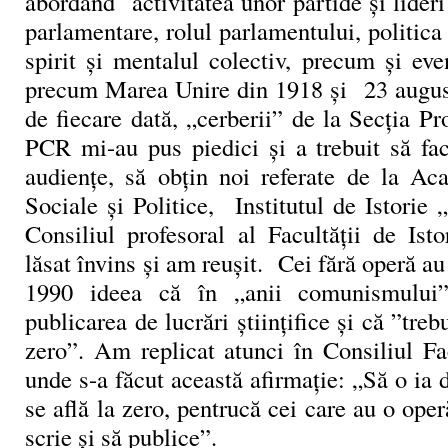
abordând activitatea unor partide și lideri 
parlamentare, rolul parlamentului, politica 
spirit și mentalul colectiv, precum și ev
precum Marea Unire din 1918 și 23 augu
de fiecare dată, „cerberii” de la Secția 
PCR mi-au pus piedici și a trebuit să fa
audiențe, să obțin noi referate de la Ac
Sociale și Politice, Institutul de Istorie
Consiliul profesoral al Facultății de Is
lăsat învins și am reușit. Cei fără operă au
1990 ideea că în „anii comunismului
publicarea de lucrări științifice și că ”tre
zero”. Am replicat atunci în Consiliul Fac
unde s-a făcut această afirmație: „Să o ia d
se află la zero, pentrucă cei care au o oper
scrie și să publice”.