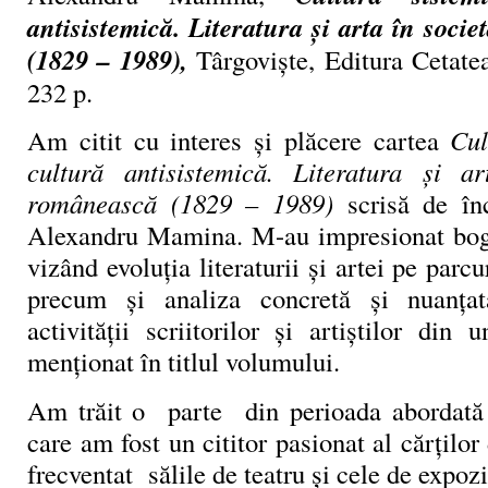
antisistemică. Literatura și arta în soci
(1829 – 1989),
Târgoviște, Editura Cetate
232 p.
Am citit cu interes și plăcere cartea
Cul
cultură antisistemică. Literatura și ar
românească (1829 – 1989)
scrisă de înc
Alexandru Mamina. M-au impresionat bogă
vizând evoluția literaturii și artei pe parc
precum și analiza concretă și nuanța
activității scriitorilor și artiștilor din
menționat în titlul volumului.
Am trăit o parte din perioada abordată 
care am fost un cititor pasionat al cărților
frecventat sălile de teatru și cele de expozi