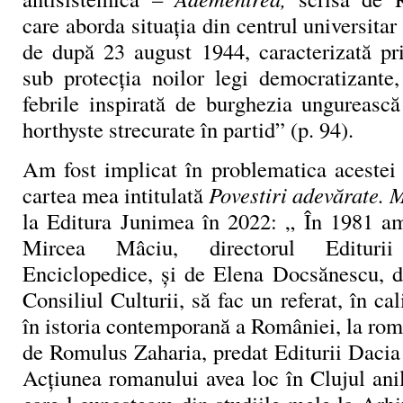
care aborda situația din centrul universitar
de după 23 august 1944, caracterizată pri
sub protecția noilor legi democratizante,
febrile inspirată de burghezia ungurească
horthyste strecurate în partid” (p. 94).
Am fost implicat în problematica acestei 
cartea mea intitulată
Povestiri adevărate. 
la Editura Junimea în 2022: „ În 1981 am 
Mircea Mâciu, directorul Editurii 
Enciclopedice, şi de Elena Docsănescu, di
Consiliul Culturii, să fac un referat, în cal
în istoria contemporană a României, la ro­m
de Romulus Zaharia, predat Editurii Dacia
Acţiunea romanului avea loc în Clujul ani