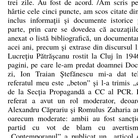
trei zile. Au fost de acord. /Am scris p
hârtie cele cinci puncte, am scos citate d
inclus informaţii şi documente istorice 
parte, prin care se dovedea că acuzaţii
anexat o listă bibliografică, un documentar
acei ani, precum şi extrase din discursul 
Lucreţiu Pătrăşcanu rostit la Cluj în 194
pagini, pe care le‑am predat doamnei Do
zi, Ion Traian Ştefănescu mi‑a dat te
referatul meu este „beton” şi l‑a trimis „
de la Secţia Propagandă a CC al PCR. P
referat a avut un rol moderator, deoa
Alexandru Căprariu şi Romulus Zaharia au
oarecum moderate: ambii au fost sancţio
partid cu vot de blam cu avertismen
„Contemporanul” a publicat un „articol d