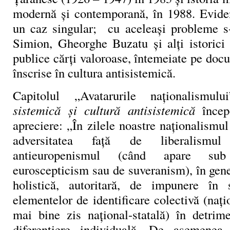
modernă și contemporană, în 1988. Evide
un caz singular; cu aceleași probleme s
Simion, Gheorghe Buzatu și alți istorici 
publice cărți valoroase, întemeiate pe docu
înscrise în cultura antisistemică.
Capitolul „Avatarurile naționalism
sistemică și cultură antisistemică
înce
apreciere: „În zilele noastre naționalismul
adversitatea față de liberalismul
antieuropenismul (când apare su
euroscepticism sau de suveranism), în gene
holistică, autoritară, de impunere în 
elementelor de identificare colectivă (națio
mai bine zis național-statală) în detrime
diferențiere individuală. De asemenea