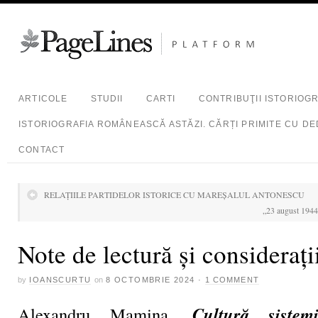
ARTICOLE
STUDII
CARTI
CONTRIBUŢII ISTORIOG
ISTORIOGRAFIA ROMÂNEASCĂ ASTĂZI. CĂRȚI PRIMITE CU DE
CONTACT
RELAȚIILE PARTIDELOR ISTORICE CU MAREȘALUL ANTONESCU
„23 august 1944.
Note de lectură și considerați
by
IOANSCURTU
on
8 OCTOMBRIE 2024
·
1 COMMENT
Cultură sistem
Alexandru Mamina,