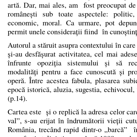
artă. Dar, mai ales, am fost preocupat de 
românești sub toate aspectele: politic, 
economic, moral. Ca urmare, pot depun
permit unele considerații fiind în cunoștin
Autorul a stăruit asupra contextului în care s
și-au desfășurat activitatea, cel mai adese
înfrunte opoziția sistemului și să rec
modalități pentru a face cunoscută și pr
operă. Între acestea fabula, plasarea subie
epocă istorică, aluzia, sugestia, echivocul,
(p.14).
Cartea este și o replică la adresa celor car
val”, s-au erijat în îndrumătorii vieții cutu
România, trecând rapid dintr-o „barcă” în