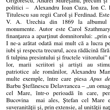
Grigorescu, Andrei Mureșanu, precum și r
politici – Alexandru Ioan Cuza, Ion C. 
Titulescu sau regii CaroI și Ferdinad. Este 
V. A. Urechia din 1869 la albumul c
monumente. Autor este Carol Szathmary, 
finanțarea a aparținut domnitorului: „prin
I ne-a arătat odată mai mult că a lucra pe
iubi și respecta trecurul, acea rădăcină făr
fi tulpina presintului și fructele viitorului”
lor, marii scriitori și artiști au stim
patriotice ale românilor, Alexandru Ma
multe exemple, între care piesa
Apus de
Barbu Ștefănescu Delavrancea – „un omagi
cel Mare, într-o perioadă în care, pe
Bucovina mai ales, Ștefan cel Mare e
suveranității și, prin extensie, al unității na