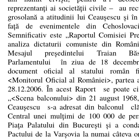
reprezentanți ai societății civile – au recu
grosolană a atitudinii lui Ceaușescu și î
față de evenimentele din Cehoslovac
Semnificativ este „Raportul Comisiei Pre
analiza dictaturii comuniste din Român
Mesajul președintelui Traian Bă
Parlamentului în ziua de 18 decembri
document oficial al statului român f
<Monitorul Oficial al României>, partea a
28.12.2006. În acest Raport se poate ci
„<Scena balconului> din 21 august 1968,
Ceaușescu s-a adresat din balconul clăd
Central unei mulțimi de 100 000 de per
Piața Palatului din București și a cond
Pactului de la Varșovia la numai câteva o