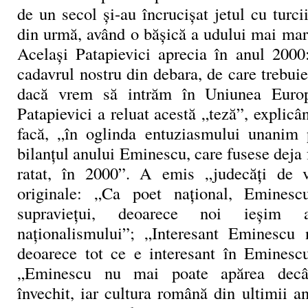
de un secol și-au încrucișat jetul cu turcii
din urmă, având o bășică a udului mai mar
Același Patapievici aprecia în anul 200
cadavrul nostru din debara, de care trebu
dacă vrem să intrăm în Uniunea Europ
Patapievici a reluat acestă „teză”, explicâ
facă, „în oglinda entuziasmului unanim 
bilanțul anului Eminescu, care fusese deja f
ratat, în 2000”. A emis „judecăți de v
originale: „Ca poet național, Emines
supraviețui, deoarece noi ieșim
naționalismului”; „Interesant Eminescu 
deoarece tot ce e interesant în Eminesc
„Eminescu nu mai poate apărea decâ
învechit, iar cultura română din ultimii an