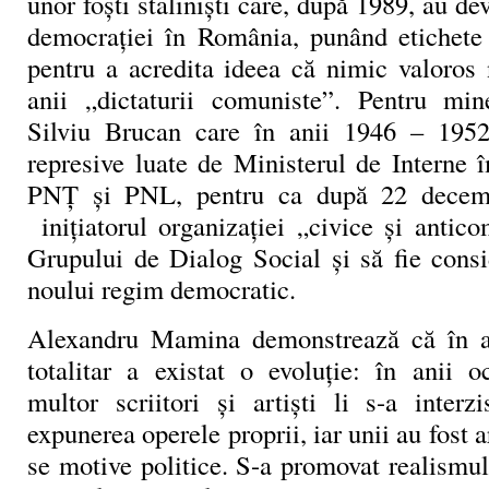
unor foști staliniști care, după 1989, au de
democrației în România, punând etichete 
pentru a acredita ideea că nimic valoros 
anii „dictaturii comuniste”. Pentru mine
Silviu Brucan care în anii 1946 – 1952
represive luate de Ministerul de Interne î
PNȚ și PNL, pentru ca după 22 decemb
inițiatorul organizației „civice și anti
Grupului de Dialog Social și să fie consi
noului regim democratic.
Alexandru Mamina demonstrează că în an
totalitar a existat o evoluție: în anii o
multor scriitori și artiști li s-a interz
expunerea operele proprii, iar unii au fost 
se motive politice. S-a promovat realismul 