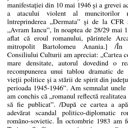
manifestaţiei din 10 mai 1946 şi a grevei ac
a atacului violent al muncitorilor
întreprinderea „Dermata” şi de la CFR 
„Avram Iancu”, în noaptea de 28/29 mai 1
aflat că eroul romanului, părintele Arca
mitropolit Bartolomeu Anania.] /În r
Consiliului Culturii am apreciat: „Cartea c
mare densitate, autorul dovedind o re
recompunerea unui tablou dramatic de 
vieţii politice şi a stării de spirit din judeţ
perioada 1945‑1946”. Am semnalat unele er
am conchis că „romanul reflectă realitatea 
să fie publicat”. /După ce cartea a apă
adevărat scandal politico‑diplomatic r
româno‑sovietic. În octombrie 1983 am fo