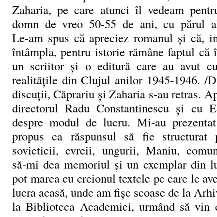
Zaharia, pe care atunci îl vedeam pentr
domn de vreo 50-55 de ani, cu părul alb
Le‑am spus că apreciez romanul şi că, in
întâmpla, pentru istorie rămâne faptul că 
un scriitor şi o editură care au avut cu
realităţile din Clujul anilor 1945‑1946. /
discuţii, Căprariu şi Zaharia s‑au retras. A
directorul Radu Constantinescu şi cu 
despre modul de lucru. Mi‑au prezenta
propus ca răspunsul să fie structurat 
sovieticii, evreii, ungurii, Maniu, comun
să‑mi dea me­moriul şi un exemplar din lu
pot marca cu creionul textele pe care le av
lucra acasă, unde am fişe scoase de la Arhiv
la Biblioteca Academiei, urmând să vin c