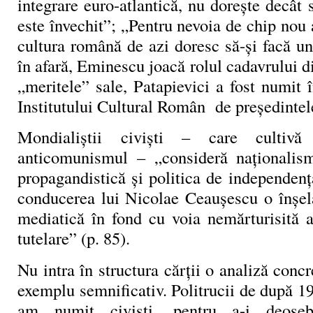
integrare euro-atlantică, nu dorește decât 
este învechit”; „Pentru nevoia de chip nou a
cultura română de azi doresc să-și facă u
în afară, Eminescu joacă rolul cadavrului d
„meritele” sale, Patapievici a fost numit 
Institutului Cultural Român de președintel
Mondialiștii civiști – care cultivă
anticomunismul – „consideră naționalis
propagandistică și politica de independen
conducerea lui Nicolae Ceaușescu o înșel
mediatică în fond cu voia nemărturisită a
tutelare” (p. 85).
Nu intra în structura cărții o analiză concr
exemplu semnificativ. Politrucii de după 19
am numit civiști, pentru a-i deoseb