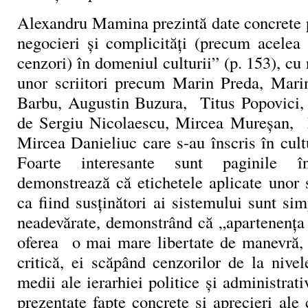
Alexandru Mamina prezintă date concrete p
negocieri și complicități (precum acelea d
cenzori) în domeniul culturii” (p. 153), cu 
unor scriitori precum Marin Preda, Mari
Barbu, Augustin Buzura, Titus Popovici, l
de Sergiu Nicolaescu, Mircea Mureșan, 
Mircea Danieliuc care s-au înscris în cult
Foarte interesante sunt paginile î
demonstrează că etichetele aplicate unor scr
ca fiind susținători ai sistemului sunt simp
neadevărate, demonstrând că „apartenența 
oferea o mai mare libertate de manevră, 
critică, ei scăpând cenzorilor de la nivel
medii ale ierarhiei politice și administrati
prezentate fapte concrete și aprecieri ale 