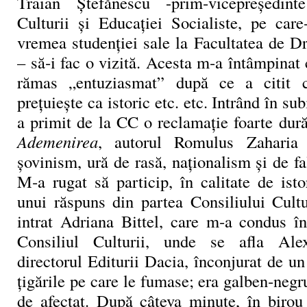
Traian Ştefănescu -prim‑vicepreşedint
Culturii şi Educaţiei Socialiste, pe car
vremea studenţiei sale la Facultatea de D
– să‑i fac o vizită. Acesta m‑a întâmpinat 
rămas „entuziasmat” după ce a citit 
preţuieşte ca istoric etc. etc. Intrând în su
a primit de la CC o reclamaţie foarte dur
Ademenirea
, autorul Romulus Zaharia 
şovinism, ură de rasă, naţionalism şi de fal
M‑a rugat să particip, în calitate de isto
unui răspuns din partea Consiliului Cultu
intrat Adriana Bittel, care m‑a condus în
Consiliul Culturii, unde se afla Ale
directorul Editurii Dacia, înconjurat de u
ţigările pe care le fumase; era galben‑negru
de afectat. După câteva minute, în biro