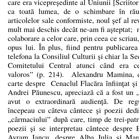
care era vicepreședinte al Uniunii [Scriito
ca toată lumea, de o schimbare în rău
articolelor sale conformiste, noul șef al re
mult mai deschis decât ne-am fi așteptat; n
colaborare a celor care, prin ceea ce scriau,
opus lui. În plus, fiind pentru publicarea 
telefona la Consiliul Culturii și chiar la S
Comitetului Central atunci când era c
valoros” (p. 214). Alexandru Mamina, c
carte despre Cenaclul Flacăra înființat ș
Andrei Păunescu, apreciază că a fost un 
avut o extraordinară audiență. De regu
începeau cu câteva cântece și poezii dedi
„cârmaciului” după care, timp de trei-pat
poezii și se interpretau cântece despre
Avram Iancu, despre Alba Iulia și Mar