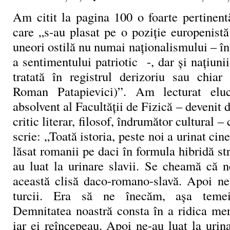
Am citit la pagina 100 o foarte pertinent
care „s-au plasat pe o poziție europenist
uneori ostilă nu numai naționalismului – în
a sentimentului patriotic -, dar și națiuni
tratată în registrul derizoriu sau chiar 
Roman Patapievici)”. Am lecturat elucu
absolvent al Facultății de Fizică – devenit 
critic literar, filosof, îndrumător cultural – 
scrie: „Toată istoria, peste noi a urinat cin
lăsat romanii pe daci în formula hibridă s
au luat la urinare slavii. Se cheamă că 
această clisă daco-romano-slavă. Apoi ne-
turcii. Era să ne înecăm, așa temei
Demnitatea noastră consta în a ridica mer
iar ei reîncepeau. Apoi ne-au luat la urina