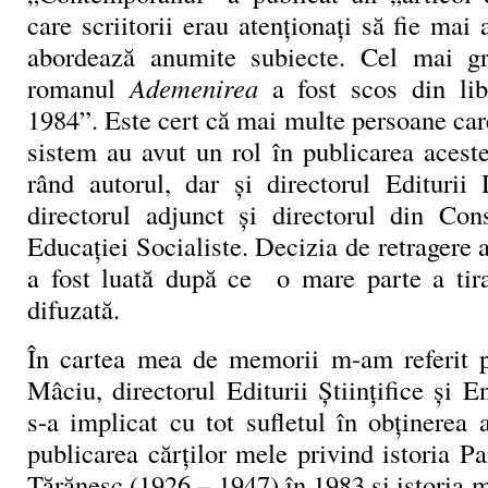
care scriitorii erau atenţionaţi să fie mai 
abordează anumite subiecte. Cel mai gr
romanul
Ademenirea
a fost scos din libr
1984”. Este cert că mai multe persoane car
sistem au avut un rol în publicarea aceste
rând autorul, dar și directorul Editurii 
directorul adjunct și directorul din Cons
Educației Socialiste. Decizia de retragere a 
a fost luată după ce o mare parte a tira
difuzată.
În cartea mea de memorii m-am referit p
Mâciu, directorul Editurii Științifice și E
s-a implicat cu tot sufletul în obținerea 
publicarea cărților mele privind istoria Pa
Țărănesc (1926 – 1947) în 1983 și istoria 