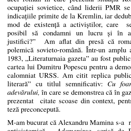
ocupației sovietice, când liderii PMR s
indicațiile primite de la Kremlin, iar dedu
mod de existență a activiștilor, care s
posibil să condamni un lucru și în a
justifici?” Am aflat din presă că rom
polemică sovieto-română. Într-un amplu 
1983, „Literaturnaia gazeta” au fost publi
cartea lui Dumitru Popescu pentru a demon
calomniat URSS. Am citit replica publi
literară” cu titlul semnificativ:
Cu foar
adevărului,
în care se demonstrea că în gaz
prezentat citate scoase din context, pen
teză preconcepută.
M-am bucurat că Alexandru Mamina s-a refe
antisistemică –
Ademenirea,
scrisă de 