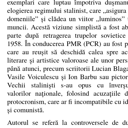
exemplari care luptau împotriva dușmanu
elogierea regimului stalinist, care „asigura
domeniile” și clădea un viitor „luminos” 
muncii. Acestă viziune simplistă a fost a
parte după retragerea trupelor sovietic
1958. În conducerea PMR (PCR) au fost pr
care au reușit să deschidă calea spre acc
literare și artistice valoroase ale unor pers
până atunci, precum scriitorii Lucian Bla
Vasile Voiculescu și Ion Barbu sau pictor
Vechii staliniști s-au opus cu înverș
valorilor naționale, folosind acuzațiile 
protocronism, care ar fi incompatibile cu id
și comunistă.
Autorul se referă la controversele de d