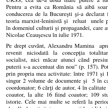
Pentru a evita ca România să aibă soart
conducerea de la București și-a declarat f
teoria marxist-leninistă și reluat unele pr
în domeniul culturii și propagandei, care a
Nicolae Ceaușescu în iulie 1971.
Pe drept cuvânt, Alexandru Mamina apre
revenit niciodată la concepția totalita
socialist, nici măcar atunci când presi
puterii s-a accentuat din nou” (p. 157). P
prin propria mea activitate: între 1971 și
singur 2 volume de documente și 5 în cal
coordonator; 6 cărți de autor, 4 în calitate
coautor, la alte 16 fiind coautor; 109 st
istorie. Cele mai multe se referă la peri