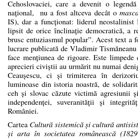
Cehoslovaciei, care a devenit o legend
național, nu a fost altceva decât o
masca
IS), dar a funcționat: liderul neostalinist 
lipsit de orice înclinație democratică, a r
brusc entuziasmul popular”. Acest text a fo
lucrare publicată de Vladimir Tismăneanu 
face mențiunea de rigoare. Este limpede
aprecieri civiștii au urmărit nu numai deni
Ceaușescu, ci și trimiterea în derizori
luminoase din istoria noastră, de solidari
ceh și slovac căzute victimă agresiunii 
independenței, suveranității și integrită
României.
Cartea
Cultură sistemică și cultură antisis
și arta în societatea românească (18