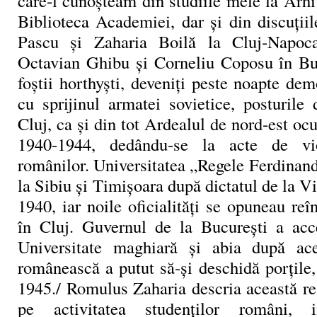
care‑l cunoşteam din studiile mele la Arhiv
Biblioteca Academiei, dar şi din discuţii
Pascu şi Zaharia Boilă la Cluj‑Napoc
Octavian Ghibu şi Corneliu Coposu în Bu
foştii horthyşti, deveniţi peste noapte dem
cu sprijinul armatei sovietice, posturile
Cluj, ca şi din tot Ardealul de nord‑est oc
1940‑1944, dedându‑se la acte de vio
românilor. Universitatea „Regele Ferdinan
la Sibiu şi Timişoara după dictatul de la V
1940, iar noile oficialităţi se opuneau reîn
în Cluj. Guvernul de la Bucureşti a acc
Universitate maghiară şi abia după ace
românească a putut să‑şi deschidă porţile
1945./ Romulus Zaharia descria această re
pe activitatea studen­ţilor români, 