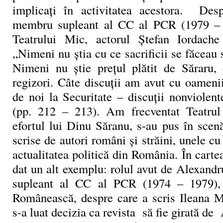
implicați în activitatea acestora. Des
membru supleant al CC al PCR (1979 – 1
Teatrului Mic, actorul Ștefan Iordach
„Nimeni nu știa cu ce sacrificii se făceau
Nimeni nu știe prețul plătit de Săraru,
regizori. Câte discuții am avut cu oameni
de noi la Securitate – discuții nonviolent
(pp. 212 – 213). Am frecventat Teatrul
efortul lui Dinu Săranu, s-au pus în scen
scrise de autori români și străini, unele cu
actualitatea politică din România. În cart
dat un alt exemplu: rolul avut de Alexand
supleant al CC al PCR (1974 – 1979), 
Românească, despre care a scris Ileana 
s-a luat decizia ca revista să fie girată de