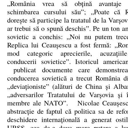
„România vrea să obțină avantaje 
schimbarea cursului său”; „Poate că
dorește să participe la tratatul de la Varșov
ar trebui să o spună deschis”. Pe un ton am
sovietic a conchis: „Noi nu putem trece
Replica lui Ceaușescu a fost fermă: „Ro
mod categoric aprecierile, acuzațiil
conducerii sovietice”. Istoricul americ
publicat documente care demonstre
conducerea sovietică a trecut România di
„deviaționiste” (alături de China și Alba
„adversarilor Tratatului de Varșovia și 
membre ale NATO”. Nicolae Ceaușesc
abstracție de faptul că politica sa de ref
deschidere internațională a generat ostil
URSS, cea de-a doua mare putere a lu