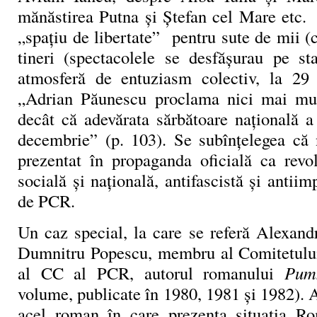
mănăstirea Putna și Ștefan cel Mare etc
„spațiu de libertate” pentru sute de mii (
tineri (spectacolele se desfășurau pe st
atmosferă de entuziasm colectiv, la 29
„Adrian Păunescu proclama nici mai mul
decât că adevărata sărbătoare națională a
decembrie” (p. 103). Se subînțelegea că
prezentat în propaganda oficială ca revol
socială și națională, antifascistă și antiim
de PCR.
Un caz special, la care se referă Alexa
Dumnitru Popescu, membru al Comitetului
al CC al PCR, autorul romanului
Pum
volume, publicate în 1980, 1981 și 1982). A
acel roman în care prezenta situația Ro