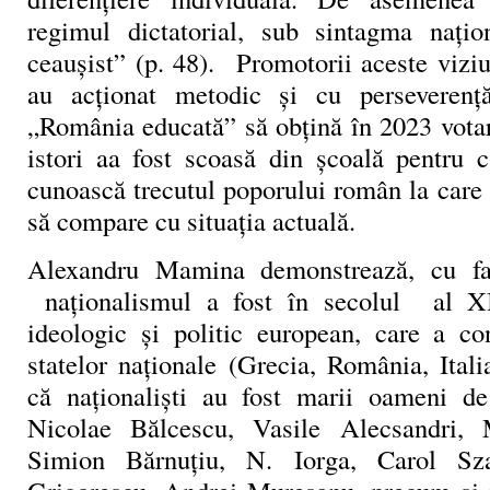
regimul dictatorial, sub sintagma națio
ceaușist” (p. 48). Promotorii aceste vizi
au acționat metodic și cu perseverenț
„România educată” să obțină în 2023 votar
istori aa fost scoasă din școală pentru c
cunoască trecutul poporului român la care 
să compare cu situația actuală.
Alexandru Mamina demonstrează, cu fa
naționalismul a fost în secolul al X
ideologic și politic european, care a c
statelor naționale (Grecia, România, Ital
că naționaliști au fost marii oameni de
Nicolae Bălcescu, Vasile Alecsandri,
Simion Bărnuțiu, N. Iorga, Carol Sza