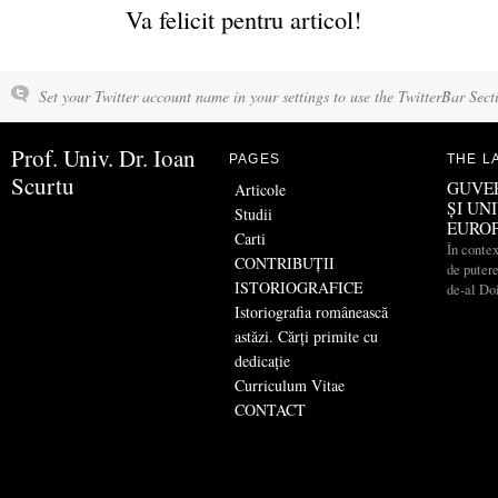
Va felicit pentru articol!
Set your Twitter account name in your settings to use the TwitterBar Sect
Prof. Univ. Dr. Ioan
PAGES
THE L
Scurtu
GUVE
Articole
ȘI UN
Studii
EURO
Carti
În contex
CONTRIBUŢII
de putere
ISTORIOGRAFICE
de-al Do
Istoriografia românească
astăzi. Cărți primite cu
dedicație
Curriculum Vitae
CONTACT