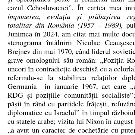
cazul Cehoslovaciei”. În cartea mea int
impunerea, evoluția și prăbușirea reg
totalitar din România (1957 – 1989),
pu
Junimea în 2024, am citat mai multe docu
stenograma întâlnirii Nicolae Ceaușesc
Brejnev din mai 1970, când liderul sovietic
grave omologului său român: „Poziția Ro
uneori în contradicție deschisă cu a celorlal
referindu-se la stabilirea relațiilor di
Germania în ianuarie 1967, act care „a 
RDG și pozițiile comunității socialiste
pășit în rând cu partidele frățești, refuzân
diplomatice cu Israelul” în timpul războiu
cu statele arabe; vizita lui Nixon în august
„a avut un caracter de cochetărie cu puter