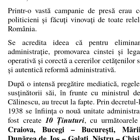
Printr-o vastă campanie de presă erau c
politicieni şi făcuţi vinovaţi de toate rele
România.
Se acredita ideea că pentru eliminar
administraţie, promovarea cinstei şi legal
operativă şi corectă a cererilor cetăţenilor
şi autentică reformă administrativă.
După o intensă pregătire mediatică, regele 
susţinătorii săi, în frunte cu ministrul 
Călinescu, au trecut la fapte. Prin decretul
1938 se înfiinţa o nouă unitate administra
10 Ţinuturi
fost create
, cu următoarele
Craiova, Bucegi – Bucureşti, Mări
Dunărea de Jos – Galaţi, Nistru – Chişi