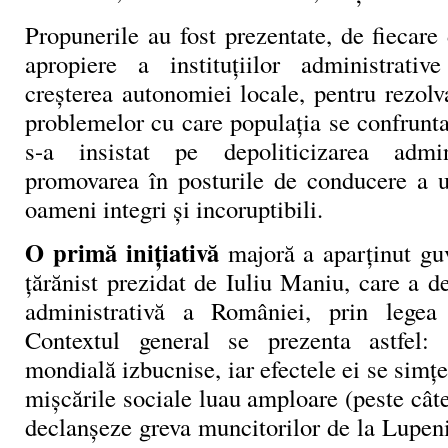
Propunerile au fost prezentate, de fiecare
apropiere a instituţiilor administrativ
creşterea autonomiei locale, pentru rezol
problemelor cu care populaţia se confrunta
s-a insistat pe depoliticizarea admi
promovarea în posturile de conducere a un
oameni integri şi incoruptibili.
O primă iniţiativă
majoră a aparţinut guv
ţărănist prezidat de Iuliu Maniu, care a d
administrativă a României, prin lege
Contextul general se prezenta astfel:
mondială izbucnise, iar efectele ei se simţ
mişcările sociale luau amploare (peste câte
declanşeze greva muncitorilor de la Lupeni