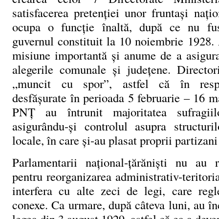
satisfacerea pretenţiei unor fruntaşi naţio
ocupa o funcţie înaltă, după ce nu fus
guvernul constituit la 10 noiembrie 1928.
misiune importantă şi anume de a asigur
alegerile comunale şi judeţene. Directori
„muncit cu spor”, astfel că în respe
desfăşurate în perioada 5 februarie – 16 ma
PNŢ au întrunit majoritatea sufragiil
asigurându-şi controlul asupra structuril
locale, în care şi-au plasat proprii partizani 
Parlamentarii naţional-ţărănişti nu au 
pentru reorganizarea administrativ-teritor
interfera cu alte zeci de legi, care re
conexe. Ca urmare, după câteva luni, au î
legea din 3 august 1929, astfel că ea a deve