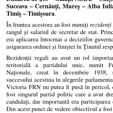
Suceava – Cernăuţi, Mureş – Alba Iuli
Timiş – Timişoara
.
În fruntea acestora au fost numiţi
rezidenţi
rangul şi salariul de secretar de stat. Prin
era aplicarea întocmai a deciziilor guvern
asigurarea ordinei şi liniştei în Ţinutul resp
Rezidenţii regali au avut un rol importa
teritorială a partidului unic, numit Fr
Naţionale, creat în decembrie 1938, 
succesului acestuia în alegerile parlamenta
Victoria FRN nu putea fi pusă în pericol,
fost singurul partid politic care a avut d
candidaţi, dar importantă era participarea c
Din acest punct de vedere obiectivul a fost 