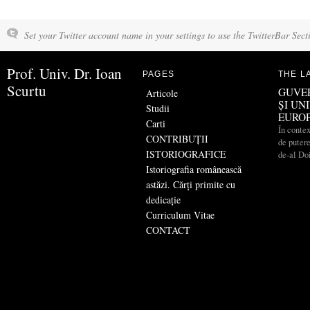
Set your Twitter account name in your settings to use the TwitterBar Sect
Prof. Univ. Dr. Ioan
PAGES
THE L
Scurtu
GUVE
Articole
ȘI UN
Studii
EURO
Carti
În contex
CONTRIBUŢII
de putere
ISTORIOGRAFICE
de-al Do
Istoriografia românească
astăzi. Cărți primite cu
dedicație
Curriculum Vitae
CONTACT