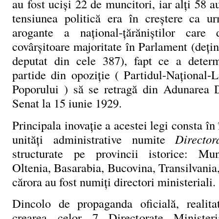
au fost ucişi 22 de muncitori, iar alţi 58 au
tensiunea politică era în creştere ca ur
arogante a naţional-ţărăniştilor car
covârşitoare majoritate în Parlament (deţi
deputat din cele 387), fapt ce a determ
partide din opoziţie ( Partidul-Naţional-L
Poporului ) să se retragă din Adunarea D
Senat la 15 iunie 1929.
Principala inovaţie a acestei legi consta în 
unităţi administrative numite
Director
structurate pe provincii istorice: Mu
Oltenia, Basarabia, Bucovina, Transilvania,
cărora au fost numiţi directori ministeriali.
Dincolo de propaganda oficială, realita
crearea celor 7 Directorate Minister