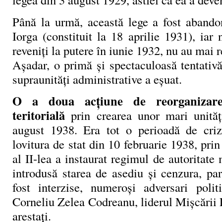
Până la urmă, această lege a fost aband
Iorga (constituit la 18 aprilie 1931), iar n
reveniţi la putere în iunie 1932, nu au mai 
Aşadar, o primă şi spectaculoasă tentativ
supraunităţi administrative a eşuat.
O a doua acţiune de reorganizare 
teritorială
prin crearea unor mari unită
august 1938. Era tot o perioadă de criz
lovitura de stat din 10 februarie 1938, prin
al II-lea a instaurat regimul de autoritate
introdusă starea de asediu şi cenzura, par
fost interzise, numeroşi adversari polit
Corneliu Zelea Codreanu, liderul Mişcării 
arestaţi.