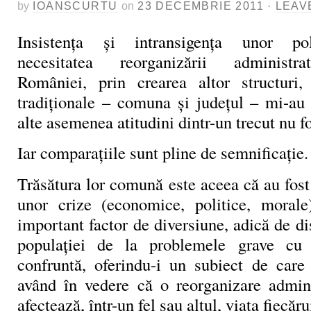
by
IOANSCURTU
on
23 DECEMBRIE 2011
·
LEAV
Insistenţa şi intransigenţa unor pol
necesitatea reorganizării administrat
României, prin crearea altor structuri,
tradiţionale – comuna şi judeţul – mi-a
alte asemenea atitudini dintr-un trecut nu f
Iar comparaţiile sunt pline de semnificaţie.
Trăsătura lor comună este aceea că au fost 
unor crize (economice, politice, morale
important factor de diversiune, adică de dis
populaţiei de la problemele grave cu
confruntă, oferindu-i un subiect de care
având în vedere că o reorganizare adminis
afectează, într-un fel sau altul, viaţa fiecăru