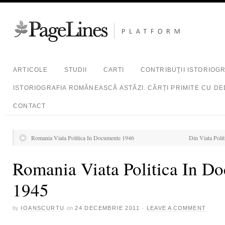
ARTICOLE
STUDII
CARTI
CONTRIBUŢII ISTORIOG
ISTORIOGRAFIA ROMÂNEASCĂ ASTĂZI. CĂRȚI PRIMITE CU DE
CONTACT
Romania Viata Politica In Documente 1946
Din Viata Poli
Romania Viata Politica In D
1945
by
IOANSCURTU
on
24 DECEMBRIE 2011
·
LEAVE A COMMENT