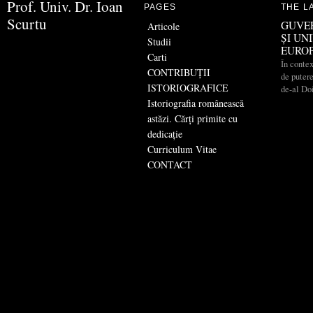
Prof. Univ. Dr. Ioan
PAGES
THE L
Scurtu
GUVE
Articole
ȘI UN
Studii
EURO
Carti
În contex
CONTRIBUŢII
de putere
ISTORIOGRAFICE
de-al Do
Istoriografia românească
astăzi. Cărți primite cu
dedicație
Curriculum Vitae
CONTACT