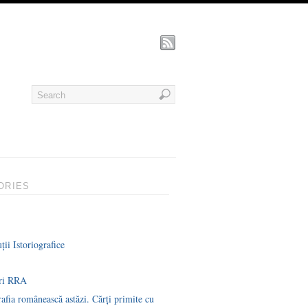
ORIES
ții Istoriografice
uri RRA
rafia românească astăzi. Cărți primite cu