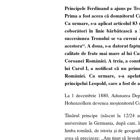
Principele Ferdinand a ajuns pe Tr
Prima a fost aceea că domnitorul Car
Ca urmare, s-a aplicat articolul 83
coborâtori în linie bărbătească a
succesiunea Tronului se va cuveni ce
acestora“. A doua, s-a datorat faptul
calitate de frate mai mare al lui Ca
Coroanei României. A treia, a const
lui Carol I, a notificat că nu pri
României. Ca urmare, s-a apelat 
principelui Leopold, care a fost de
La 1 decembrie 1880, Adunarea Deputa
Hohenzollern devenea moştenitorul C
Tânărul principe (născut la 12/24 au
universitare în Germania, după care, î
limba română, de istoria şi de geograf
avea să precizeze: „Am ţinut să învede