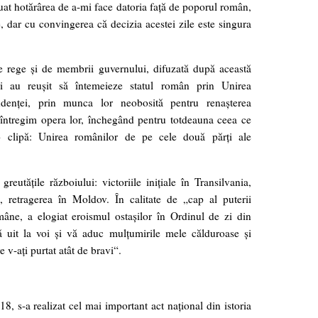
 luat hotărârea de a-mi face datoria faţă de poporul român,
, dar cu convingerea că decizia acestei zile este singura
 rege şi de membrii guvernului, difuzată după această
tri au reuşit să întemeieze statul român prin Unirea
endenţei, prin munca lor neobosită pentru renaşterea
 întregim opera lor, închegând pentru totdeauna ceea ce
o clipă: Unirea românilor de pe cele două părţi ale
reutățile războiului: victoriile iniţiale în Transilvania,
 retragerea în Moldov. În calitate de „cap al puterii
âne, a elogiat eroismul ostaşilor în Ordinul de zi din
uit la voi şi vă aduc mulţumirile mele călduroase şi
e v-aţi purtat atât de bravi“.
, s-a realizat cel mai important act naţional din istoria