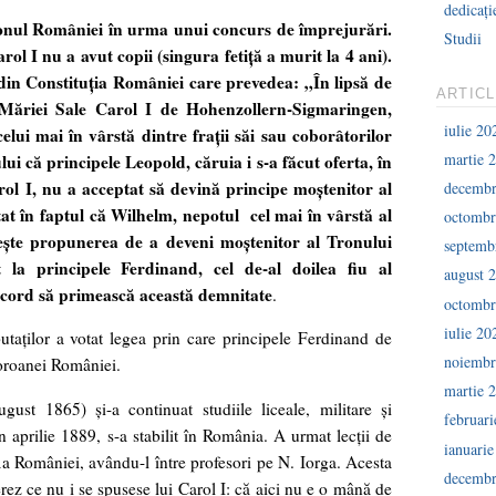
dedicați
onul României în urma unui concurs de împrejurări.
Studii
ol I nu a avut copii (singura fetiţă a murit la 4 ani).
 din Constituţia României care prevedea: „În lipsă de
ARTIC
 Măriei Sale Carol I de Hohenzollern-Sigmaringen,
iulie 20
lui mai în vârstă dintre fraţii săi sau coborâtorilor
martie 
ui că principele Leopold, căruia i s-a făcut oferta, în
rol I, nu a acceptat să devină principe moştenitor al
decembr
at în faptul că Wilhelm, nepotul cel mai în vârstă al
octombr
meşte propunerea de a deveni moştenitor al Tronului
septemb
la principele Ferdinand, cel de-al doilea fiu al
august 
 acord să primească această demnitate
.
octombr
iulie 20
ţilor a votat legea prin care principele Ferdinand de
noiembr
oroanei României.
martie 
gust 1865) şi-a continuat studiile liceale, militare şi
februar
n aprilie 1889, s-a stabilit în România. A urmat lecţii de
ianuari
ia României, avându-l între profesori pe N. Iorga. Acesta
decembr
rez ce nu i se spusese lui Carol I: că aici nu e o mână de