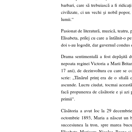
barbari, care să trebuiască a fi ridicaţ
civilizate, ci un vechi şi nobil popor,
lumii.“
Pasionat de literatură, muzică, teatru, 
Elisabeta, prilej cu care a întâlnit-o 
doi s-au logodit, dar guvernul condus 
Drama sentimentală a fost depăşită 
nepoata reginei Victoria a Marii Britan
17 ani), de dezinvoltura cu care se 
scrie: „Tânărul prinţ era de o sfială
ascunde. Lucru ciudat, tocmai această
facă propunerea de căsătorie e şi azi 
primii“.
Căsătoria a avut loc la 29 decembri
octombrie 1893, Maria a născut un bă
succesiunea la tron, spre marea bucu
Elisabeta, Marioara, Nicolae, Ileana şi