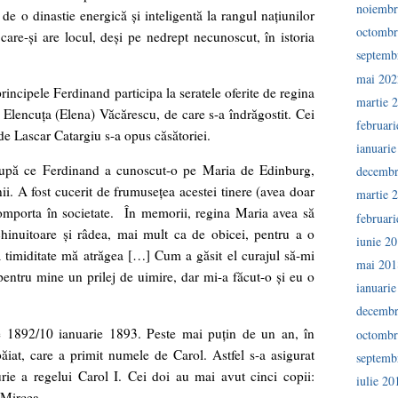
noiembr
i de o dinastie energică şi inteligentă la rangul naţiunilor
octombr
 care-şi are locul, deşi pe nedrept necunoscut, în istoria
septemb
mai 202
principele Ferdinand participa la seratele oferite de regina
martie 
pe Elencuţa (Elena) Văcărescu, de care s-a îndrăgostit. Cei
februar
de Lascar Catargiu s-a opus căsătoriei.
ianuari
după ce Ferdinand a cunoscut-o pe Maria de Edinburg,
decembr
ii. A fost cucerit de frumuseţea acestei tinere (avea doar
martie 
comporta în societate. În memorii, regina Maria avea să
februar
 chinuitoare şi râdea, mai mult ca de obicei, pentru a o
iunie 2
 timiditate mă atrăgea […] Cum a găsit el curajul să-mi
mai 201
pentru mine un prilej de uimire, dar mi-a făcut-o şi eu o
ianuari
decembr
e 1892/10 ianuarie 1893. Peste mai puţin de un an, în
octombr
iat, care a primit numele de Carol. Astfel s-a asigurat
septemb
rie a regelui Carol I. Cei doi au mai avut cinci copii:
iulie 20
 Mircea.