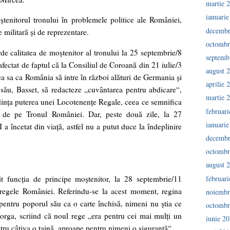
martie 
ianuari
tenitorul tronului în problemele politice ale României,
decembr
e militară şi de reprezentare.
octombr
rde calitatea de moştenitor al tronului la 25 septembrie/8
septemb
ectat de faptul că la Consiliul de Coroană din 21 iulie/3
august 
 sa ca România să intre în război alături de Germania şi
aprilie 
 său, Basset, să redacteze „cuvântarea pentru abdicare“,
martie 
edinţa puterea unei Locotenenţe Regale, ceea ce semnifica
februar
n de pe Tronul României. Dar, peste două zile, la 27
ianuari
a încetat din viaţă, astfel nu a putut duce la îndeplinire
decembr
octombr
august 
februar
 funcţia de principe moştenitor, la 28 septembrie/11
egele României. Referindu-se la acest moment, regina
noiembr
pentru poporul său ca o carte închisă, nimeni nu ştia ce
octombr
Iorga, scriind că noul rege „era pentru cei mai mulţi un
iunie 2
tru câţiva o taină, aproape pentru nimeni o siguranţă“.