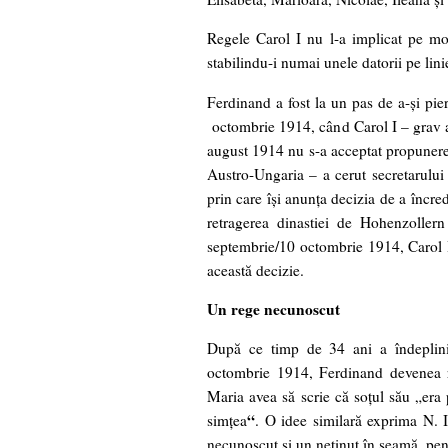
Regele Carol I nu l-a implicat pe moş
stabilindu-i numai unele datorii pe lini
Ferdinand a fost la un pas de a-şi pie
octombrie 1914, când Carol I – grav af
august 1914 nu s-a acceptat propunerea
Austro-Ungaria – a cerut secretarului
prin care își anunţa decizia de a încr
retragerea dinastiei de Hohenzoller
septembrie/10 octombrie 1914, Carol I 
această decizie.
Un rege necunoscut
După ce timp de 34 ani a îndeplinit
octombrie 1914, Ferdinand devenea r
Maria avea să scrie că soţul său „era 
“
simţea
. O idee similară exprima N. 
necunoscut şi un neţinut în seamă, pen