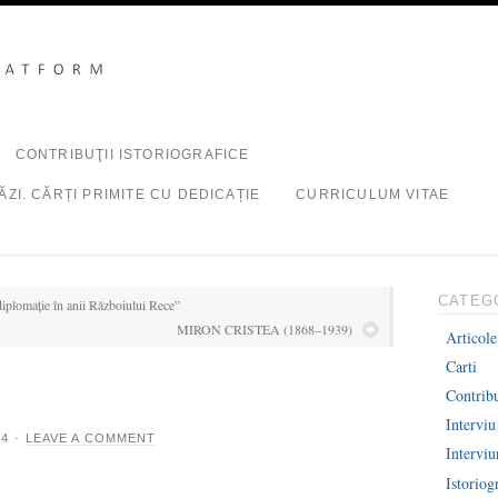
CONTRIBUŢII ISTORIOGRAFICE
ZI. CĂRȚI PRIMITE CU DEDICAȚIE
CURRICULUM VITAE
CATEG
diplomație în anii Războiului Rece”
MIRON CRISTEA (1868–1939)
Articole
Carti
Contribu
Interviu
14
·
LEAVE A COMMENT
Intervi
Istoriog