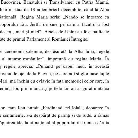
Bucovinei, Banatului şi Transilvaniei cu Patria Mamă.
 chiar în ziua de 18 noiembrie/1 decembrie, când la Alba
aţională. Regina Maria scria: „Nando se întoarce ca
 poporului său. Jertfa de sine pe care a făcut-o a fost
de toţi, mari şi mici“. Actele de Unire au fost ratificate
otate de primul Parlament al României Întregite.
 ceremonii solemne, desfăşurată la Alba Iulia, regele
 al tuturor românilor“, împreună cu regina Maria. În
ej regele aprecia: „Punând pe capul meu, în această
ana de oţel de la Plevna, pe care noi şi glorioase lupte
ri, mă închin cu evlavie în faţa memoriei celor care, în
edinţa lor, prin munca şi jertfele lor, au asigurat unitatea
lor, care l-au numit „Ferdinand cel loial“, deoarece în
le sentimente, s-a despărţit de părinţi şi de rude, a rămas
făptuirea idealului naţional al poporului în fruntea căruia