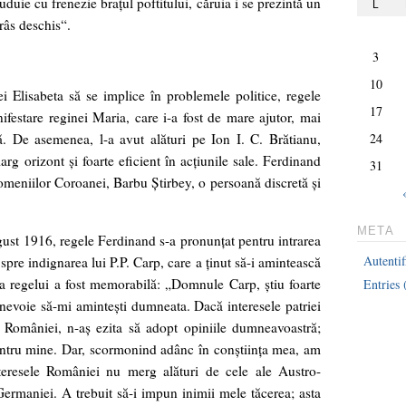
duie cu frenezie braţul poftitului, căruia i se prezintă un
L
râs deschis“.
3
10
i Elisabeta să se implice în problemele politice, regele
17
festare reginei Maria, care i-a fost de mare ajutor, mai
ă. De asemenea, l-a avut alături pe Ion I. C. Brătianu,
24
arg orizont şi foarte eficient în acţiunile sale. Ferdinand
31
omeniilor Coroanei, Barbu Ştirbey, o persoană discretă şi
META
ust 1916, regele Ferdinand s-a pronunţat pentru intrarea
Autentif
spre indignarea lui P.P. Carp, care a ţinut să-i amintească
a regelui a fost memorabilă: „Domnule Carp, ştiu foarte
Entries
nevoie să-mi aminteşti dumneata. Dacă interesele patriei
 României, n-aş ezita să adopt opiniile dumneavoastră;
pentru mine. Dar, scormonind adânc în conştiinţa mea, am
teresele României nu merg alături de cele ale Austro-
Germaniei. A trebuit să-i impun inimii mele tăcerea; asta