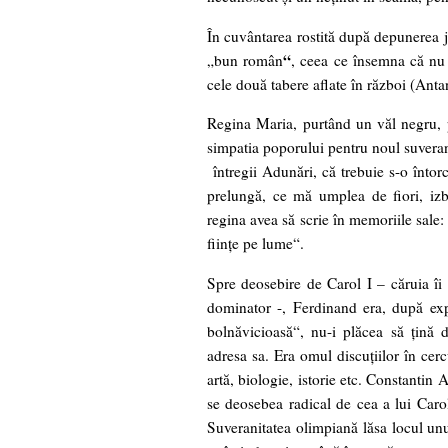
În cuvântarea rostită după depunerea j
“
„bun român
, ceea ce însemna că nu 
cele două tabere aflate în război (Antan
Regina Maria, purtând un văl negru, p
simpatia poporului pentru noul suveran
întregii Adunări, că trebuie s-o întor
prelungă, ce mă umplea de fiori, izb
regina avea să scrie în memoriile sale:
fiinţe pe lume“.
Spre deosebire de Carol I – căruia îi 
dominator -, Ferdinand era, după expr
bolnăvicioasă“, nu-i plăcea să ţină 
adresa sa. Era omul discuţiilor în cerc
artă, biologie, istorie etc. Constantin 
se deosebea radical de cea a lui Carol
Suveranitatea olimpiană lăsa locul unu