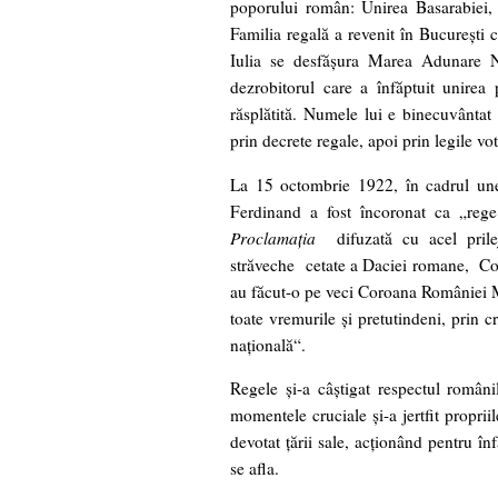
poporului român: Unirea Basarabiei, 
Familia regală a revenit în Bucureşti
Iulia se desfăşura Marea Adunare N
dezrobitorul care a înfăptuit unirea
răsplătită. Numele lui e binecuvântat 
prin decrete regale, apoi prin legile v
La 15 octombrie 1922, în cadrul unei
Ferdinand a fost încoronat ca „rege
Proclamaţia
difuzată cu acel pril
străveche cetate a Daciei romane, Coro
au făcut-o pe veci Coroana României Ma
toate vremurile şi pretutindeni, prin cr
naţională“.
Regele şi-a câştigat respectul români
momentele cruciale şi-a jertfit proprii
devotat ţării sale, acţionând pentru în
se afla.