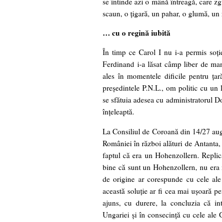
se întinde azi o mână întreagă, care zgu
scaun, o ţigară, un pahar, o glumă, un 
… cu o regină iubită
În timp ce Carol I nu i-a permis soţie
Ferdinand i-a lăsat câmp liber de mani
ales în momentele dificile pentru ţar
preşedintele P.N.L., om politic cu un l
se sfătuia adesea cu administratorul D
înţeleaptă.
La Consiliul de Coroană din 14/27 aug
României în război alături de Antanta, 
faptul că era un Hohenzollern. Replic
bine că sunt un Hohenzollern, nu era 
de origine ar corespunde cu cele ale
această soluţie ar fi cea mai uşoară 
ajuns, cu durere, la concluzia că in
Ungariei şi în consecinţă cu cele ale 