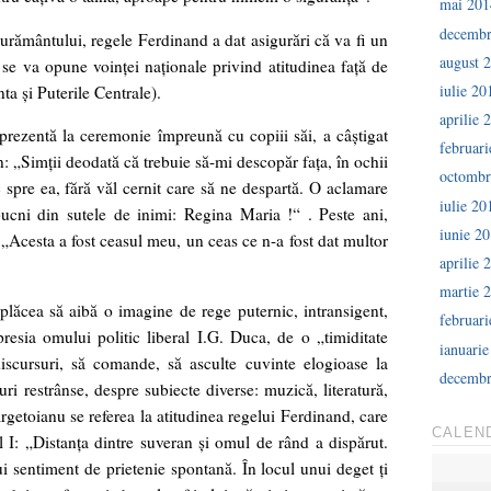
mai 201
decembr
urământului, regele Ferdinand a dat asigurări că va fi un
august 
se va opune voinţei naţionale privind atitudinea faţă de
iulie 20
ta şi Puterile Centrale).
aprilie 
rezentă la ceremonie împreună cu copiii săi, a câștigat
februar
: „Simţii deodată că trebuie să-mi descopăr faţa, în ochii
octombr
c spre ea, fără văl cernit care să ne despartă. O aclamare
iulie 20
ucni din sutele de inimi: Regina Maria !“ . Peste ani,
iunie 2
 „Acesta a fost ceasul meu, un ceas ce n-a fost dat multor
aprilie 
martie 
plăcea să aibă o imagine de rege puternic, intransigent,
februar
esia omului politic liberal I.G. Duca, de o „timiditate
ianuari
discursuri, să comande, să asculte cuvinte elogioase la
decembr
uri restrânse, despre subiecte diverse: muzică, literatură,
Argetoianu se referea la atitudinea regelui Ferdinand, care
CALEN
 I: „Distanţa dintre suveran şi omul de rând a dispărut.
i sentiment de prietenie spontană. În locul unui deget ţi