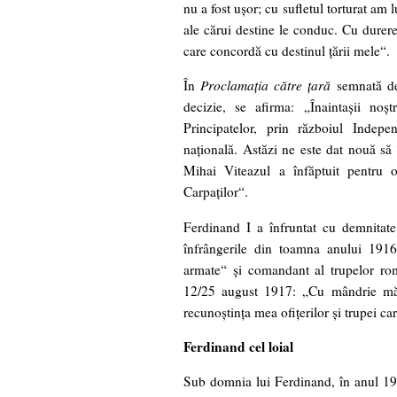
nu a fost uşor; cu sufletul torturat am
ale cărui destine le conduc. Cu durere
care concordă cu destinul ţării mele“.
În
Proclamaţia către ţară
semnată de
decizie, se afirma: „Înaintaşii noş
Principatelor, prin războiul Indep
naţională. Astăzi ne este dat nouă să
Mihai Viteazul a înfăptuit pentru 
Carpaţilor“.
Ferdinand I a înfruntat cu demnitate g
înfrângerile din toamna anului 1916,
armate“ şi comandant al trupelor rom
12/25 august 1917: „Cu mândrie mă 
recunoştinţa mea ofiţerilor şi trupei car
Ferdinand cel loial
Sub domnia lui Ferdinand, în anul 1918