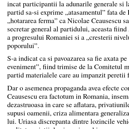
incat participantii la adunarile generale si 
partid sa-si exprime „atasamentul” fata de 
„hotararea ferma” ca Nicolae Ceausescu sa 
secretar general al partidului, aceasta fiin
a progresului Romaniei si a „cresterii nivelu
poporului”.
S-a indicat ca si pavoazarea sa fie axata p
eveniment”, fiind trimise de la Comitetul 
partid materialele care au impanzit peretii f
Dar o asemenea propaganda avea efecte co
Ceausescu era factotum in Romania, insema
dezastruoasa in care se aflatara, privatiunil
supusi oamenii, criza alimentara generaliza
lui. Uriasa discrepanta dintre lozincile vehi