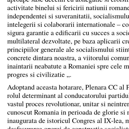
activitate binelui si fericirii natiunii roman
independentei si suveranitatii, socialismului
intelegerii si colaborarii internationale – c
sigura garantie a edificarii cu succes a socie
multilateral dezvoltate, pe baza aplicarii cr
principiilor generale ale socialismului stiint
concrete dintara noastra, a viitorului comuni
inaintarii neabatute a Romaniei spre cele m
progres si civilizatie „.
Adoptand aceasta hotarare, Plenara CC al 
rolul determinant al conducatorului partidul
vastul proces revolutionar, unitar si neintre
cunoscut Romania in perioada de glorie si 
inaugurata de istoricul Congres al IX-lea,
desfasurarea operei de constructie socialista