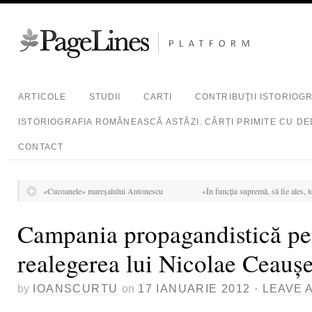
ARTICOLE
STUDII
CARTI
CONTRIBUŢII ISTORIOG
ISTORIOGRAFIA ROMÂNEASCĂ ASTĂZI. CĂRȚI PRIMITE CU DE
CONTACT
«Cucoanele» mareşalului Antonescu
«În funcţia supremă, să fie ales,
Campania propagandistică pe
realegerea lui Nicolae Ceauş
by
IOANSCURTU
on
17 IANUARIE 2012
·
LEAVE 