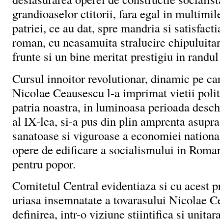
grandioaselor ctitorii, fara egal in multimil
patriei, ce au dat, spre mandria si satisfact
roman, cu neasamuita stralucire chipuluitar
frunte si un bine meritat prestigiu in randul
Cursul innoitor revolutionar, dinamic pe ca
Nicolae Ceausescu l-a imprimat vietii polit
patria noastra, in luminoasa perioada desc
al IX-lea, si-a pus din plin amprenta asupra
sanatoase si viguroase a economiei national
opere de edificare a socialismului in Roman
pentru popor.
Comitetul Central evidentiaza si cu acest pr
uriasa insemnatate a tovarasului Nicolae C
definirea, intr-o viziune stiintifica si unitara