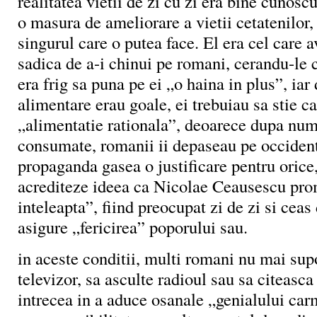
realitatea vietii de zi cu zi era bine cunoscu
o masura de ameliorare a vietii cetatenilor, 
singurul care o putea face. El era cel care 
sadica de a-i chinui pe romani, cerandu-le 
era frig sa puna pe ei „o haina in plus”, ia
alimentare erau goale, ei trebuiau sa stie 
„alimentatie rationala”, deoarece dupa num
consumate, romanii ii depaseau pe occident
propaganda gasea o justificare pentru orice
acrediteze ideea ca Nicolae Ceausescu pro
inteleapta”, fiind preocupat zi de zi si ceas
asigure „fericirea” poporului sau.
in aceste conditii, multi romani nu mai supo
televizor, sa asculte radioul sau sa citeasca
intrecea in a aduce osanale „genialului car