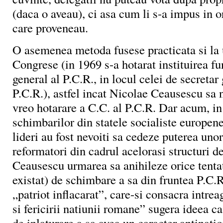
(daca o aveau), ci asa cum li s-a impus in o
care proveneau.
O asemenea metoda fusese practicata si la 
Congrese (in 1969 s-a hotarat instituirea fu
general al P.C.R., in locul celei de secretar
P.C.R.), astfel incat Nicolae Ceausescu sa
vreo hotarare a C.C. al P.C.R. Dar acum, in
schimbarilor din statele socialiste europen
lideri au fost nevoiti sa cedeze puterea uno
reformatori din cadrul acelorasi structuri d
Ceausescu urmarea sa anihileze orice tentat
existat) de schimbare a sa din fruntea P.C.R
„patriot inflacarat”, care-si consacra intrea
si fericirii natiunii romane” sugera ideea ca
de inlaturare a sa avea un caracter antinatio