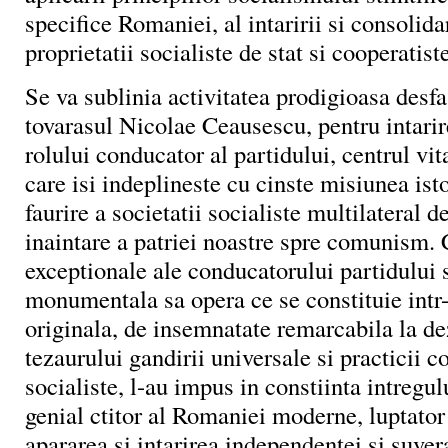
specifice Romaniei, al intaririi si consolida
proprietatii socialiste de stat si cooperatiste
Se va sublinia activitatea prodigioasa desf
tovarasul Nicolae Ceausescu, pentru intarir
rolului conducator al partidului, centrul vita
care isi indeplineste cu cinste misiunea is
faurire a societatii socialiste multilateral d
inaintare a patriei noastre spre comunism. C
exceptionale ale conducatorului partidului s
monumentala sa opera ce se constituie intr-
originala, de insemnatate remarcabila la de
tezaurului gandirii universale si practicii c
socialiste, l-au impus in constiinta intregu
genial ctitor al Romaniei moderne, luptator
apararea si intarirea independentei si suvera