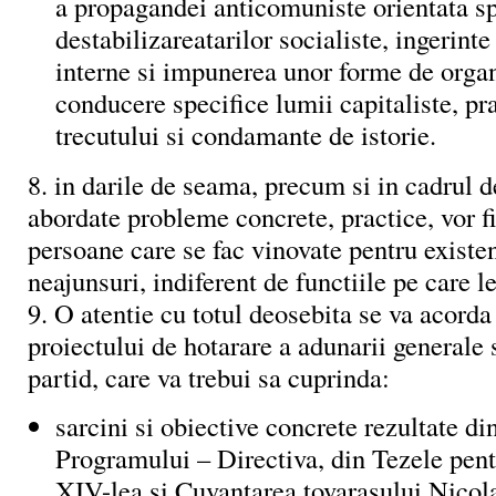
a propagandei anticomuniste orientata s
destabilizareatarilor socialiste, ingerinte 
interne si impunerea unor forme de organ
conducere specifice lumii capitaliste, pr
trecutului si condamante de istorie.
8. in darile de seama, precum si in cadrul de
abordate probleme concrete, practice, vor f
persoane care se fac vinovate pentru existen
neajunsuri, indiferent de functiile pe care le
9. O atentie cu totul deosebita se va acorda
proiectului de hotarare a adunarii generale 
partid, care va trebui sa cuprinda:
sarcini si obiective concrete rezultate di
Programului – Directiva, din Tezele pen
XIV-lea si Cuvantarea tovarasului Nicol