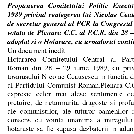
Propunerea Comitetului Politic Execu
1989 privind realegerea lui Nicolae Cea
de secretar general al PCR la Congresul 
votata de Plenara C.C. al P.C.R. din 28 –
adoptat si o Hotarare, cu urmatorul conti
Un document inedit
Hotararea Comitetului Central al Par
Roman din 28 – 29 iunie 1989, cu privi
tovarasului Nicolae Ceausescu in functia d
al Partidului Comunist Roman.Plenara C.C
expresie celor mai alese sentimente de
pretuire, de netarmurita dragoste si prof
ale comunistilor, ale tuturor oamenilor 
consens cu vointa unanima a intregului 
hotaraste sa fie supusa dezbaterii in adun