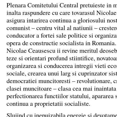
Plenara Comitetului Central pretuieste in 
inalta raspundere cu care tovarasul Nicola
asigura intarirea continua a gloriosului nos
comunist – centru vital al natiunii – crester
conducator a fortei sale politice si organiza
opera de constructie socialista in Romania.
Nicolae Ceausescu ii revine meritul deosebi
teze si orientari profund stiintifice, novatoa
organizarea si conducerea intregii vieti ec
sociale, crearea unui larg si cuprinzator sis
democratiei muncitoresti – revolutionare, c
clasei muncitoare – clasa cea mai inaintata 
perfectionarea functiilor statului, apararea s
continua a proprietatii socialiste.
Slujind cu inepuizabila energie si devotame