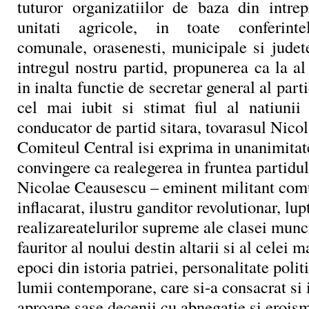
tuturor organizatiilor de baza din intrepri
unitati agricole, in toate conferintel
comunale, orasenesti, municipale si judet
intregul nostru partid, propunerea ca la 
in inalta functie de secretar general al parti
cel mai iubit si stimat fiul al natiunii 
conducator de partid sitara, tovarasul Nico
Comiteul Central isi exprima in unanimitat
convingere ca realegerea in fruntea partidul
Nicolae Ceausescu – eminent militant comun
inflacarat, ilustru ganditor revolutionar, lu
realizareatelurilor supreme ale clasei munc
fauritor al noului destin altarii si al celei
epoci din istoria patriei, personalitate polit
lumii contemporane, care si-a consacrat si 
aproape sase decenii cu abnegatie si eroism,