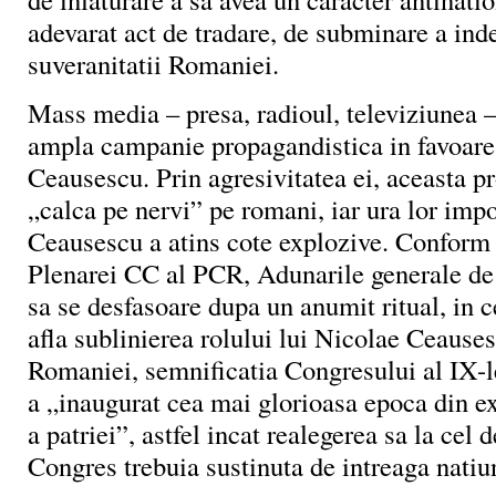
adevarat act de tradare, de subminare a ind
suveranitatii Romaniei.
Mass media – presa, radioul, televiziunea –
ampla campanie propagandistica in favoarea
Ceausescu. Prin agresivitatea ei, aceasta p
„calca pe nervi” pe romani, iar ura lor impo
Ceausescu a atins cote explozive. Conform 
Plenarei CC al PCR, Adunarile generale de 
sa se desfasoare dupa un anumit ritual, in c
afla sublinierea rolului lui Nicolae Ceause
Romaniei, semnificatia Congresului al IX-le
a „inaugurat cea mai glorioasa epoca din e
a patriei”, astfel incat realegerea sa la cel 
Congres trebuia sustinuta de intreaga natiu