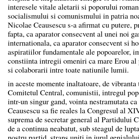
interesele vitale aletarii si poporului roman
socialismului si comunismului in patria noa
Nicolae Ceausescu s-a afirmat cu putere, pr
fapta, ca aparator consecvent al unei noi gan
internationala, ca aparator consecvent si ho
aspiratiilor fundamentale ale popoarelor, 
constiinta intregii omeniri ca mare Erou al p
si colaborarii intre toate natiunile lumii.
in aceste momente inaltatoare, de vibranta t
Comitetul Central, comunistii, intregul pop
intr-un singur gand, vointa nestramutata ca
Ceausescu sa fie reales la Congresul al XIV
suprema de secretar general al Partidului
de a continua neabatut, sub steagul de lupta
nostru partid, strans uniti in jurul genialul