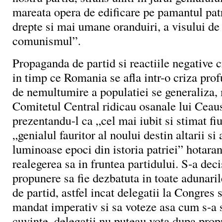
mareata opera de edificare pe pamantul patr
drepte si mai umane oranduiri, a visului de
comunismul”.
Propaganda de partid si reactiile negative c
in timp ce Romania se afla intr-o criza prof
de nemultumire a populatiei se generaliza,
Comitetul Central ridicau osanale lui Ceau
prezentandu-l ca „cel mai iubit si stimat fiu
„genialul fauritor al noului destin altarii si 
luminoase epoci din istoria patriei” hotaran
realegerea sa in fruntea partidului. S-a dec
propunere sa fie dezbatuta in toate adunaril
de partid, astfel incat delegatii la Congres 
mandat imperativ si sa voteze asa cum s-a s
cuvinte, delegatii nu puteau vota dupa prop