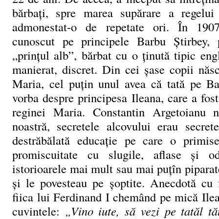
bărbați, spre marea supărare a regelui
admonestat-o de repetate ori. În 1907
cunoscut pe principele Barbu Știrbey,
„prințul alb”, bărbat cu o ținută tipic eng
manierat, discret. Din cei șase copii năs
Maria, cel puțin unul avea că tată pe Ba
vorba despre principesa Ileana, care a fost 
reginei Maria. Constantin Argetoianu 
noastră, secretele alcovului erau secrete
destrăbălată educație pe care o primise
promiscuitate cu slugile, aflase și odr
istorioarele mai mult sau mai puțîn pipara
și le povesteau pe șoptite. Anecdotă cu 
fiica lui Ferdinand I chemând pe mică Ilea
cuvintele:
„Vino iute, să vezi pe tatăl t