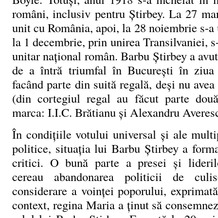
români, inclusiv pentru Știrbey. La 27 ma
unit cu România, apoi, la 28 noiembrie s-a 
la 1 decembrie, prin unirea Transilvaniei, s-
unitar național român. Barbu Știrbey a avut
de a întră triumfal în București în ziu
facând parte din suită regală, deși nu avea 
(din cortegiul regal au făcut parte două
marca: I.I.C. Brătianu și Alexandru Averes
În condițiile votului universal și ale multi
politice, situația lui Barbu Știrbey a form
critici. O bună parte a presei și lideril
cereau abandonarea politicii de culi
considerare a voinței poporului, exprimată
context, regina Maria a ținut să consemnez