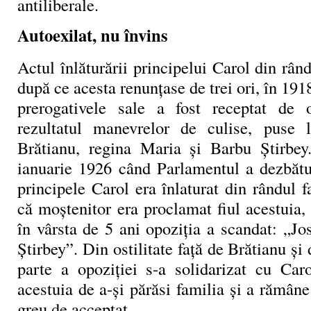
antiliberale.
Autoexilat, nu învins
Actul înlăturării principelui Carol din rând
după ce acesta renunțase de trei ori, în 191
prerogativele sale a fost receptat de o
rezultatul manevrelor de culise, puse l
Brătianu, regina Maria și Barbu Știrbey
ianuarie 1926 când Parlamentul a dezbătut
principele Carol era înlaturat din rândul fa
că moștenitor era proclamat fiul acestuia,
în vârsta de 5 ani opoziția a scandat: „Jo
Ştirbey”. Din ostilitate față de Brătianu și
parte a opoziției s-a solidarizat cu Caro
acestuia de a-și părăsi familia și a rămâne 
greu de acceptat.