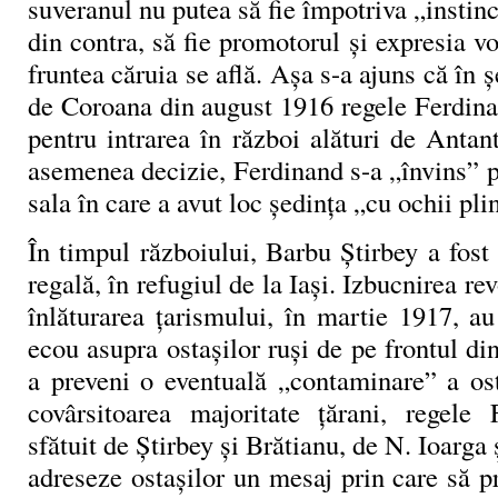
suveranul nu putea să fie împotriva „instinc
din contra, să fie promotorul și expresia vo
fruntea căruia se află. Așa s-a ajuns că în 
de Coroana din august 1916 regele Ferdina
pentru intrarea în război alături de Antan
asemenea decizie, Ferdinand s-a „învins” pe
sala în care a avut loc ședința „cu ochii pli
În timpul războiului, Barbu Știrbey a fost 
regală, în refugiul de la Iași. Izbucnirea rev
înlăturarea țarismului, în martie 1917, a
ecou asupra ostașilor ruși de pe frontul d
a preveni o eventuală „contaminare” a ost
covârsitoarea majoritate țărani, regele
sfătuit de Știrbey și Brătianu, de N. Ioarga
adreseze ostașilor un mesaj prin care să p