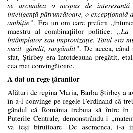
se ascundea o nespus de interesantă 
inteligență pătrunzătoare, o excepțională a
ambiție”.
Era un om care prefera „întuner
maestru al combinațiilor politice:
„La 
întâmplator sau improvizație. Totul era m
sucit, gândit, rasgândit”.
De aceea, când r
sfat, Știrbey era întotdeauna pregătit, et
cea mai convingătoare.
A dat un rege ţăranilor
Alături de regina Maria, Barbu Știrbey a av
în a-l convinge pe regele Ferdinand că tre
gândul că România trebuia să între în r
Puterile Centrale, demonstrându-i „mate
va ieși biruitoare. De asemenea, i-a i