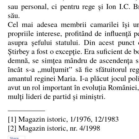
sau personal, ci pentru rege și Ion I.C. 
său.
Cel mai adesea membrii camarilei își u
propriile interese, profitând de influență p
asupra șefului statului. Din acest punct
Știrbey a fost o excepție. Era suficient de b
demnă, se simțea mândru de ascendenţa să 
încât s-a „mulțumit” să fie sfătuitorul re
amantul reginei Maria. I-a plăcut jocul poli
avut un rol important în evoluția Românie
mulți lideri de partid și miniștri.
––––––––––
[1] Magazin istoric, 1/1976, 12/1983
[2] Magazin istoric, nr. 4/1998
Share