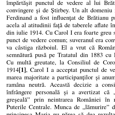
împărtăşit punctul de vedere al lui Brăt
convingere și de Știrbey. Un alt domeniu 
Ferdinand a fost influențat de Brătianu p
acela al atitudinii față de taberele aflate 
din iulie 1914. Cu Carol I era foarte greu 
punct de vedere comun; suveranul era co
va câstiga războiul. El a vrut că Român
semnătură pusă pe Tratatul din 1883 cu P
Cu multă greutate, la Consiliul de Coro
[1]
1914
, Carol I a acceptat punctul de v
marea majoritate a participanților și an
ramâna neutră. Această decizie a cons
înfrângere personală și a avertizat că
greșeală” prin neintrarea României în r
Puterile Centrale. Munca de „lămurire” d
principesa Maria nu părea să dea rezultat