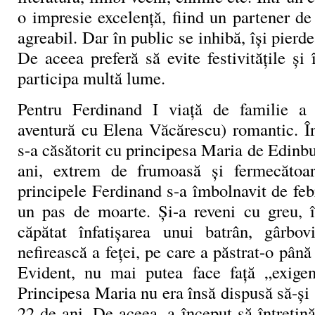
o impresie excelență, fiind un partener d
agreabil. Dar în public se inhibă, își pierde
De aceea preferă să evite festivitățile și î
participa multă lume.
Pentru Ferdinand I viață de familie a
aventură cu Elena Văcărescu) romantic. 
s-a căsătorit cu principesa Maria de Edinbu
ani, extrem de frumoasă și fermecătoa
principele Ferdinand s-a îmbolnavit de febra
un pas de moarte. Și-a reveni cu greu, 
căpătat înfatişarea unui batrân, gârbov
nefirească a feţei, pe care a păstrat-o până l
Evident, nu mai putea face față „exigen
Principesa Maria nu era însă dispusă să-și 
22 de ani. De aceea, a început să întreţină 