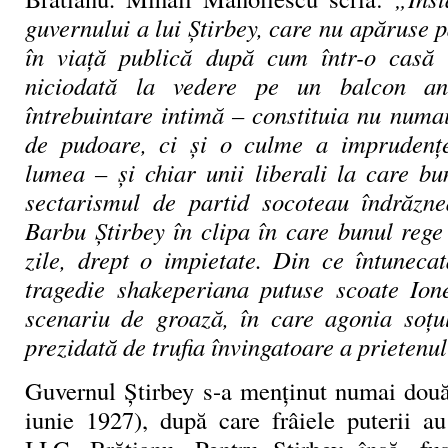
guvernului a lui Știrbey, care nu apăruse p
în viață publică după cum într-o casă
niciodată la vedere pe un balcon a
întrebuintare intimă – constituia nu numa
de pudoare, ci și o culme a imprudenței
lumea – și chiar unii liberali la care bu
sectarismul de partid socoteau îndrăzne
Barbu Ştirbey în clipa în care bunul rege 
zile, drept o impietate. Din ce întunecat
tragedie shakeperiana putuse scoate Ion
scenariu de groază, în care agonia soțul
prezidată de trufia învingatoare a prietenu
Guvernul Știrbey s-a menținut numai dou
iunie 1927), după care frâiele puterii au