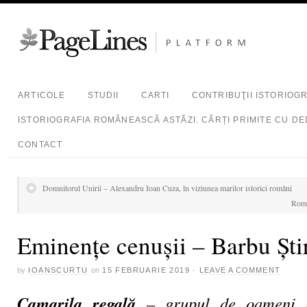
ARTICOLE
STUDII
CARTI
CONTRIBUŢII ISTORIOG
ISTORIOGRAFIA ROMÂNEASCĂ ASTĂZI. CĂRȚI PRIMITE CU DE
CONTACT
Domnitorul Unirii – Alexandru Ioan Cuza, în viziunea marilor istorici români
Român
Eminenţe cenuşii – Barbu Şti
by
IOANSCURTU
on
15 FEBRUARIE 2019
·
LEAVE A COMMENT
Camarila regală
– grupul de oameni a