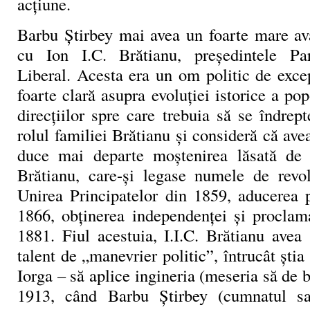
acțiune.
Barbu Știrbey mai avea un foarte mare av
cu Ion I.C. Brătianu, președintele Par
Liberal. Acesta era un om politic de exce
foarte clară asupra evoluției istorice a po
direcțiilor spre care trebuia să se îndrep
rolul familiei Brătianu și consideră că av
duce mai departe moștenirea lăsată de 
Brătianu, care-și legase numele de revo
Unirea Principatelor din 1859, aducerea p
1866, obținerea independenței și proclam
1881. Fiul acestuia, I.I.C. Brătianu avea
talent de „manevrier politic”, întrucât ști
Iorga – să aplice ingineria (meseria să de b
1913, când Barbu Știrbey (cumnatul s