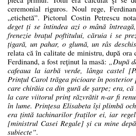
ceremonial riguros. Noul rege, Ferdinan
„etichetă”. Pictorul Costin Petrescu not
deget ți se întindea azi o mână întreagă
frenezie brațul poftitului, căruia i se pr
țigară, un pahar, o glumă, un râs deschi
relata că în calitate de ministru, după ora 
Ferdinand, a fost reținut la masă:
„După de
cafeaua la iarbă verde, lânga castel [Pe
Prințul Carol trăgea picioare în posterior 
care chirăia ca din gură de șarpe; era, că s
la care viitorul prinț răzvrătit n-ar fi ren
în lume. Prințesa Elisabeta își plimbă oc
era țintă tachinarilor fraților ei, iar rege
[ministrul Casei Regale] și cu mine depă
subiecte”.