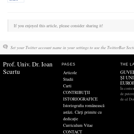
If you enjoyed this article, please consider sharing it!
Set your Twitter account name in your settings to use the TwitterBar Sect
Prof. Univ. Dr. Ioan
PAGES
THE L
Scurtu
GUVE
Articole
ȘI UN
Studii
EURO
Carti
În contex
CONTRIBUŢII
de putere
ISTORIOGRAFICE
de-al Do
Istoriografia românească
astăzi. Cărți primite cu
dedicație
Curriculum Vitae
CONTACT