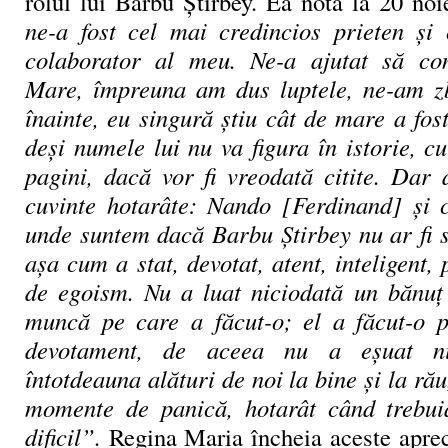
rolul lui Barbu Știrbey. Ea notă la 20 n
ne-a fost cel mai credincios prieten și
colaborator al meu. Ne-a ajutat să c
Mare, împreuna am dus luptele, ne-am z
înainte, eu singură știu cât de mare a fost
deși numele lui nu va figura în istorie, c
pagini, dacă vor fi vreodată citite. Dar 
cuvinte hotarâte: Nando [Ferdinand] și 
unde suntem dacă Barbu Știrbey nu ar fi s
așa cum a stat, devotat, atent, inteligent, p
de egoism. Nu a luat niciodată un bănuț
muncă pe care a făcut-o; el a făcut-o p
devotament, de aceea nu a eșuat ni
întotdeauna alături de noi la bine și la rău
momente de panică, hotarât când trebui
dificil”.
Regina Maria încheia aceste apreci