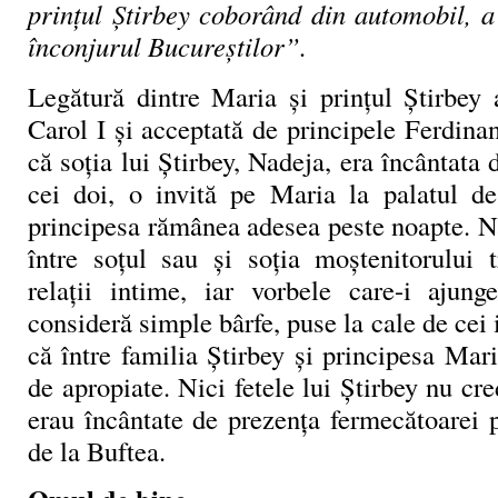
prințul Știrbey coborând din automobil, a
înconjurul Bucureștilor”.
Legătură dintre Maria și prințul Știrbey 
Carol I și acceptată de principele Ferdinan
că soția lui Știrbey, Nadeja, era încântata 
cei doi, o invită pe Maria la palatul d
principesa rămânea adesea peste noapte. N
între soțul sau și soția moștenitorului t
relații intime, iar vorbele care-i ajun
consideră simple bârfe, puse la cale de cei 
că între familia Știrbey și principesa Maria
de apropiate. Nici fetele lui Știrbey nu cre
erau încântate de prezența fermecătoarei p
de la Buftea.