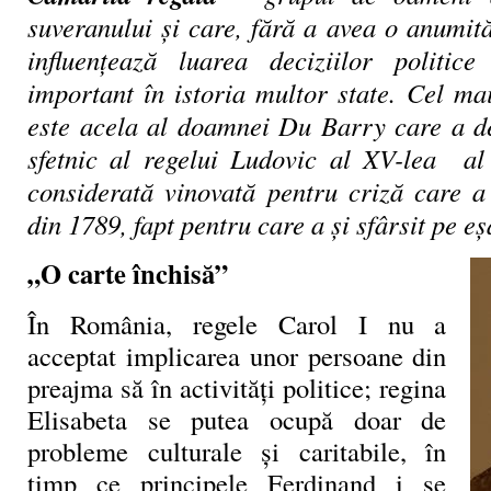
suveranului și care, fără a avea o anumită 
influențează luarea deciziilor politi
important în istoria multor state. Cel ma
este acela al doamnei Du Barry care a de
sfetnic al regelui Ludovic al XV-lea al 
considerată vinovată pentru criză care a
din 1789, fapt pentru care a și sfârsit pe eș
„O carte închisă”
În România, regele Carol I nu a
acceptat implicarea unor persoane din
preajma să în activități politice; regina
Elisabeta se putea ocupă doar de
probleme culturale și caritabile, în
timp ce principele Ferdinand i se