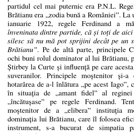
partidul cel mai puternic era P.N.L. Rege
Brătianu era „zodia bună a României”. La 
ianuarie 1922, regele Ferdinand a mă
înveninata dintre partide, că și toți de aic
silesc să nu mă pot sprijini decât pe un 
Brătianu”.
Pe de altă parte, principele 
ochi buni rolul dominator al lui Brătianu, 
Știrbey la Curte și influență pe care acesta
suveranilor. Principele moștenitor și-a
hotarârea de a-l înlătura „pe acest Iago”,
în situația de „amant fidel” al reginei
„încătuşase” pe regele Ferdinand. Tenta
moștenitor de a „elibera” instituția 
dominația lui Brătianu, care îl folosea efic
instrument, s-a bucurat de simpatia par