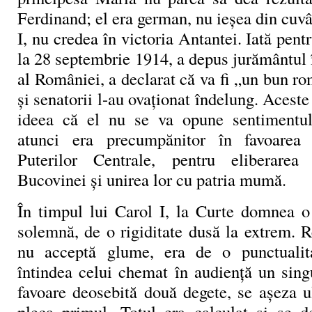
Ferdinand; el era german, nu ieșea din cuvâ
I, nu credea în victoria Antantei. Iată pent
la 28 septembrie 1914, a depus jurământul î
al României, a declarat că va fi „un bun r
și senatorii l-au ovaționat îndelung. Acest
ideea că el nu se va opune sentimentulu
atunci era precumpănitor în favoarea 
Puterilor Centrale, pentru eliberarea 
Bucovinei și unirea lor cu patria mumă.
În timpul lui Carol I, la Curte domnea o
solemnă, de o rigiditate dusă la extrem. 
nu acceptă glume, era de o punctualit
întindea celui chemat în audiență un sing
favoare deosebită două degete, se așeza u
pleca primul. Totul era calculat și se 