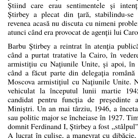
Știind care erau sentimentele și intenț
Știrbey a plecat din țară, stabilindu-se
revenea acasă nu discuta cu nimeni proble
atunci când era provocat de agenții lui Carol
Barbu Știrbey a reintrat în atenția publi
când a purtat tratative la Cairo, în veder
armistițiu cu Națiunile Unite, și apoi, î
când a făcut parte din delegația română
Moscova armistițiul cu Națiunile Unite. 
vehiculat la începutul lunii martie 194
candidat pentru funcția de președinte a
Miniștri. Un an mai târziu, 1946, a înceta
sau politic major se încheiase în 1927. Tim
domnit Ferdinand I, Știrbey a fost „stâlpul”
A lucrat în culise, a manevrat cu dibăcie,