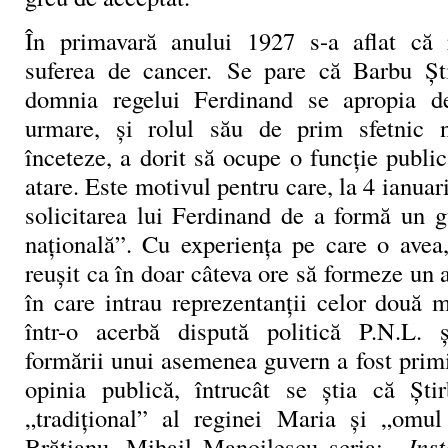
În primavară anului 1927 s-a aflat că 
suferea de cancer. Se pare că Barbu Ști
domnia regelui Ferdinand se apropia de 
urmare, și rolul său de prim sfetnic n
înceteze, a dorit să ocupe o funcție publi
atare. Este motivul pentru care, la 4 ianuar
solicitarea lui Ferdinand de a formă un 
națională”. Cu experiența pe care o avea
reușit ca în doar câteva ore să formeze un
în care intrau reprezentanții celor două m
într-o acerbă dispută politică P.N.L. 
formării unui asemenea guvern a fost prim
opinia publică, întrucât se știa că Ști
„tradițional” al reginei Maria și „omul
Brătianu. Mihail Manoilescu scria:
„Inst