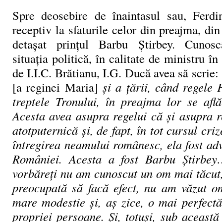
Spre deosebire de înaintasul sau, Ferdi
receptiv la sfaturile celor din preajma, din
detașat prințul Barbu Știrbey. Cunos
situația politică, în calitate de ministru î
de I.I.C. Brătianu, I.G. Ducă avea să scrie:
[a reginei Maria]
și a țării, când regele
treptele Tronului, în preajma lor se af
Acesta avea asupra regelui că și asupra r
atotputernică și, de fapt, în tot cursul criz
întregirea neamului românesc, ela fost ad
României. Acesta a fost Barbu Știrbey
vorbăreți nu am cunoscut un om mai tăcut,
preocupată să facă efect, nu am văzut o
mare modestie și, aș zice, o mai perfect
propriei persoane. Și, totuși, sub această