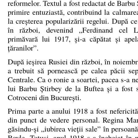
reformelor. Textul a fost redactat de Barbu 
primire entuziastă, contribuind la calmarea 
la creșterea popularizării regelui. După ce
în război, devenind „Ferdinand cel L
primăvară lui 1917, și-a căpătat și apel
țăranilor”.
După ieșirea Rusiei din război, în noiemb
a trebuit să pornească pe calea păcii sep
Centrale. Ca o ronie a soartei, pacea s-a ne
lui Barbu Știrbey de la Buftea și a fost 
Cotroceni din București.
Prima parte a anului 1918 a fost nefericită
din punct de vedere personal. Regina Mar
găsindu-și „iubirea vieții sale” în persoan
Boyle. Totuși, anul 1918 s-a încheiat în 