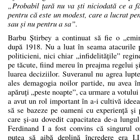
„Probabil țară nu va ști niciodată ce a f
pentru că este un modest, care a lucrat pen
sau și nu pentru a sa”.
Barbu Știrbey a continuat să fie o „emi
după 1918. Nu a luat în seama atacurile p
politicieni, nici chiar „infidelitățile” regi
pe tăcute, fiind mereu în preajma regelui și
luarea deciziilor. Suveranul nu agrea lupte
ales demagogia noilor partide, nu avea în
apăruți „peste noapte”, ca urmare a votului 
a avut un rol important în a-i cultivă ideea
să se bazeze pe oameni cu experiență și p
care și-au dovedit capacitatea de-a lungul
Ferdinand I a fost convins că singurul o
putea să aibă deplină încredere era I.I