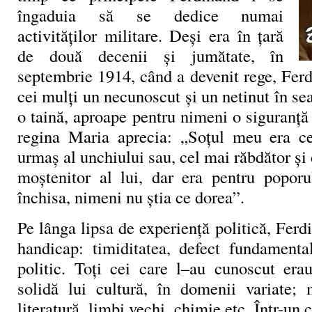
îngaduia să se dedice numai
activităților militare. Deși era în țară
de două decenii și jumătate, în
septembrie 1914, când a devenit rege, Fer
cei mulți un necunoscut și un netinut în se
o taină, aproape pentru nimeni o siguranță 
regina Maria aprecia: „Soțul meu era ce
urmaș al unchiului sau, cel mai răbdător și 
moștenitor al lui, dar era pentru popor
închisa, nimeni nu știa ce dorea”.
Pe lânga lipsa de experiență politică, Fer
handicap: timiditatea, defect fundamenta
politic. Toți cei care l–au cunoscut era
solidă lui cultură, în domenii variate; 
literatură, limbi vechi, chimie etc. Într-un 