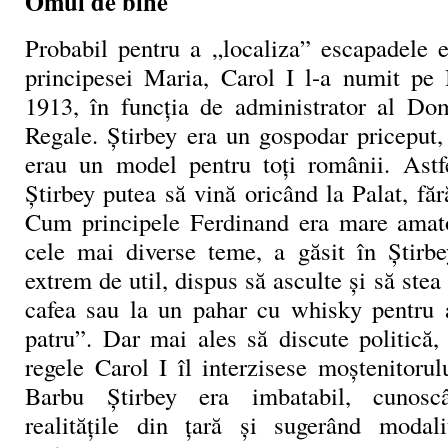
Omul de bine
Probabil pentru a „localiza” escapadele e
principesei Maria, Carol I l-a numit pe 
1913, în funcția de administrator al Do
Regale. Știrbey era un gospodar priceput, 
erau un model pentru toți românii. Astfe
Știrbey putea să vină oricând la Palat, fără
Cum principele Ferdinand era mare amato
cele mai diverse teme, a găsit în Știrbe
extrem de util, dispus să asculte și să stea 
cafea sau la un pahar cu whisky pentru a
patru”. Dar mai ales să discute politică
regele Carol I îl interzisese moștenitoru
Barbu Știrbey era imbatabil, cunosc
realitățile din țară și sugerând modali