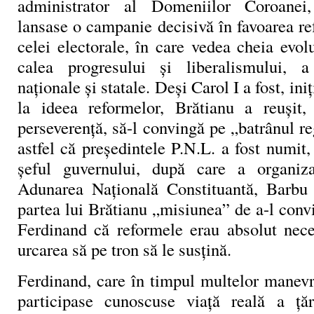
administrator al Domeniilor Coroanei,
lansase o campanie decisivă în favoarea re
celei electorale, în care vedea cheia evo
calea progresului și liberalismului, a 
naționale și statale. Deși Carol I a fost, iniț
la ideea reformelor, Brătianu a reușit,
perseverență, să-l convingă pe „batrânul re
astfel că președintele P.N.L. a fost numit,
șeful guvernului, după care a organiza
Adunarea Națională Constituantă, Barbu 
partea lui Brătianu „misiunea” de a-l conv
Ferdinand că reformele erau absolut neces
urcarea să pe tron să le susțină.
Ferdinand, care în timpul multelor manevr
participase cunoscuse viață reală a ță