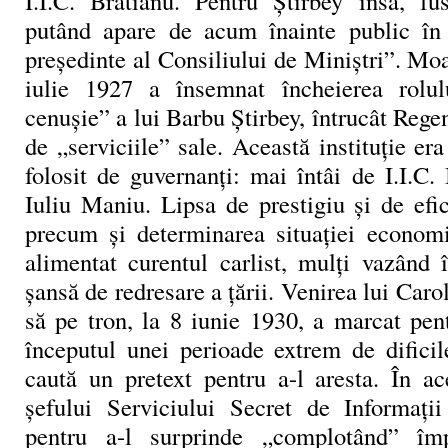
I.I.C. Brătianu. Pentru Știrbey însă, fus
putând apare de acum înainte public în 
președinte al Consiliului de Miniștri”. Moa
iulie 1927 a însemnat încheierea rolu
cenușie” a lui Barbu Știrbey, întrucât Rege
de „serviciile” sale. Această instituție er
folosit de guvernanți: mai întâi de I.I.C.
Iuliu Maniu. Lipsa de prestigiu și de efi
precum și determinarea situației economi
alimentat curentul carlist, mulți vazând 
șansă de redresare a țării. Venirea lui Carol
să pe tron, la 8 iunie 1930, a marcat pen
începutul unei perioade extrem de dificil
caută un pretext pentru a-l aresta. În ac
șefului Serviciului Secret de Informați
pentru a-l surprinde „complotând” împo