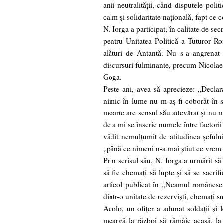
anii neutralităţii, când disputele poli
calm şi solidaritate naţională, fapt ce
N. Iorga a participat, în calitate de se
pentru Unitatea Politică a Tuturor Ro
alături de Antantă. Nu s-a angrenat î
discursuri fulminante, precum Nicolae
Goga.
Peste ani, avea să aprecieze: „Declara
nimic în lume nu m-aş fi coborât în 
moarte are sensul său adevărat şi nu m
de a mi se înscrie numele între factorii
vădit nemulţumit de atitudinea şefului
„până ce nimeni n-a mai ştiut ce vrem ş
Prin scrisul său, N. Iorga a urmărit să 
să fie chemaţi să lupte şi să se sacrif
articol publicat în „Neamul românesc 
dintr-o unitate de rezervişti, chemaţi s
Acolo, un ofiţer a adunat soldaţii şi 
meargă la război să rămâie acasă, la 