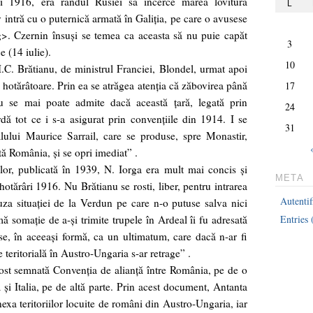
 1916, era rândul Rusiei să încerce marea lovitură
L
 intră cu o puternică armată în Galiţia, pe care o avusese
. Czernin însuşi se temea ca aceasta să nu puie capăt
3
e (14 iulie).
10
.C. Brătianu, de ministrul Franciei, Blondel, urmat apoi
 hotărâtoare. Prin ea se atrăgea atenţia că zăbovirea până
17
 nu se mai poate admite dacă această ţară, legată prin
24
ă tot ce i s-a asigurat prin convenţiile din 1914. I se
31
ului Maurice Sarrail, care se produse, spre Monastir,
ă România, şi se opri imediat” .
ilor, publicată în 1939, N. Iorga era mult mai concis şi
META
hotărâri 1916. Nu Brătianu se rosti, liber, pentru intrarea
Autentif
uza situaţiei de la Verdun pe care n-o putuse salva nici
mă somaţie de a-şi trimite trupele în Ardeal îi fu adresată
Entries
se, în aceeaşi formă, ca un ultimatum, care dacă n-ar fi
e teritorială în Austro-Ungaria s-ar retrage” .
fost semnată Convenţia de alianţă între România, pe de o
 şi Italia, pe de altă parte. Prin acest document, Antanta
exa teritoriilor locuite de români din Austro-Ungaria, iar