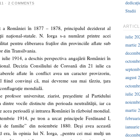
dedicați
11
·
2 COMMENTS
Studii
ARTIC
t a României în 1877 – 1878, principalul deziderat al
ţii naţional-statale. N. Iorga s-a numărat printre acei
iulie 20
litat pentru eliberarea fraţilor din provinciile aflate sub
martie 
or din Transilvania.
decembr
 iulie 1914, a deschis perspectiva angajării României în
octombr
aţional. Decizia Consiliului de Coroană din 21 iulie ca
septemb
erele aflate în conflict avea un caracter provizoriu,
august 
al fiind convinşi că, mai devreme sau mai târziu, ţara
octombr
 conflagraţie mondială.
iulie 20
 profesor universitar, ziarist, preşedinte al Partidului
noiembr
dintre vocile distincte din perioada neutralităţii, iar ca
martie 
re acea perioadă şi intrarea României în războiul mondial.
tembrie 1914, pe tron a urcat principele Ferdinand I,
februar
ui de familie” din noiembrie 1880. Deşi avea această
ianuari
d era, în opinia lui N. Iorga, „pentru cei mai mulţi un
decembr