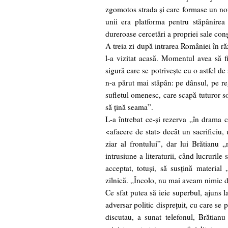
zgomotos strada şi care formase un nou 
unii era platforma pentru stăpânirea î
dureroase cercetări a propriei sale conşt
A treia zi după intrarea României în ră
l-a vizitat acasă. Momentul avea să f
sigură care se potriveşte cu o astfel de 
n-a părut mai stăpân: pe dânsul, pe reg
sufletul omenesc, care scapă tuturor so
să ţină seama”.
L-a întrebat ce-şi rezerva „în drama c
<afacere de stat> decât un sacrificiu,
ziar al frontului”, dar lui Brătianu „
intrusiune a literaturii, când lucruril
acceptat, totuşi, să susţină materia
zilnică. „Încolo, nu mai aveam nimic d
Ce sfat putea să ieie superbul, ajuns la
adversar politic dispreţuit, cu care se
discutau, a sunat telefonul, Brătianu