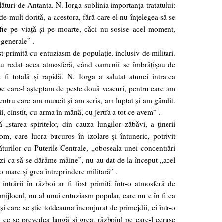
ături de Antanta. N. Iorga sublinia importanţa tratatului:
e mult dorită, a acestora, fără care el nu înţelegea să se
 fie pe viaţă şi pe moarte, căci nu sosise acel moment,
 generale” .
st primită cu entuziasm de populaţie, inclusiv de militari.
u redat acea atmosferă, când oamenii se îmbrăţişau de
a fi totală şi rapidă. N. Iorga a salutat atunci intrarea
pe care-l aşteptam de peste două veacuri, pentru care am
 pentru care am muncit şi am scris, am luptat şi am gândit.
i, cinstit, cu arma în mână, cu jertfa a tot ce avem” .
 „starea spiritelor, din cauza lungilor zăbăvi, a ţinerii
om, care lucra bucuros în izolare şi întuneric, potrivit
turilor cu Puterile Centrale, „oboseala unei concentrări
 azi ca să se dărâme mâine”, nu au dat de la început „acel
 mare şi grea întreprindere militară” .
intrării în război ar fi fost primită într-o atmosferă de
 mijlocul, nu al unui entuziasm popular, care nu e în firea
şi care se ştie totdeauna înconjurat de primejdii, ci într-o
i ce se prevedea lungă şi grea, războiul pe care-l ceruse