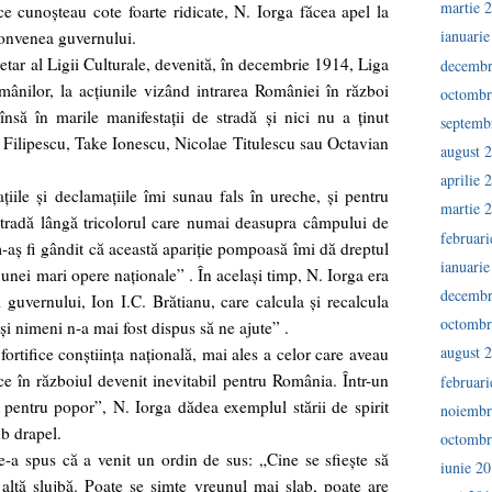
martie 
tice cunoşteau cote foarte ridicate, N. Iorga făcea apel la
ianuari
 convenea guvernului.
cretar al Ligii Culturale, devenită, în decembrie 1914, Liga
decembr
mânilor, la acţiunile vizând intrarea României în război
octombr
nsă în marile manifestaţii de stradă şi nici nu a ţinut
septemb
 Filipescu, Take Ionescu, Nicolae Titulescu sau Octavian
august 
aprilie 
ţiile şi declamaţiile îmi sunau fals în ureche, şi pentru
martie 
stradă lângă tricolorul care numai deasupra câmpului de
februar
-aş fi gândit că această apariţie pompoasă îmi dă dreptul
ianuari
 unei mari opere naţionale” . În acelaşi timp, N. Iorga era
decembr
 guvernului, Ion I.C. Brătianu, care calcula şi recalcula
octombr
i nimeni n-a mai fost dispus să ne ajute” .
august 
fortifice conştiinţa naţională, mai ales a celor care aveau
ice în războiul devenit inevitabil pentru România. Într-un
februar
pentru popor”, N. Iorga dădea exemplul stării de spirit
noiembr
ub drapel.
octombr
le-a spus că a venit un ordin de sus: „Cine se sfieşte să
iunie 2
altă slujbă. Poate se simte vreunul mai slab, poate are