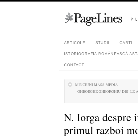
ARTICOLE
STUDII
CARTI
ISTORIOGRAFIA ROMÂNEASCĂ ASTĂ
CONTACT
MINCIUNI MASS-MEDIA
GHEORGHE GHEORGHIU-DEJ: LE-
N. Iorga despre 
primul razboi m