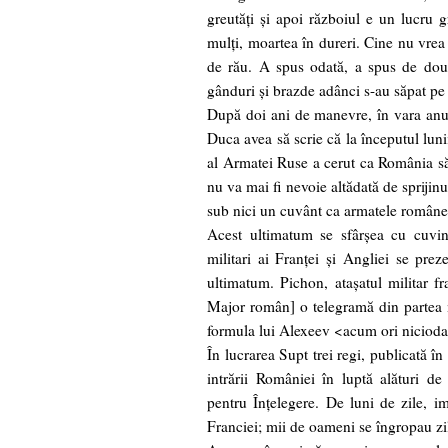
greutăţi şi apoi războiul e un lucru g
mulţi, moartea în dureri. Cine nu vrea
de rău. A spus odată, a spus de dou
gânduri şi brazde adânci s-au săpat pe f
După doi ani de manevre, în vara anulu
Duca avea să scrie că la începutul lun
al Armatei Ruse a cerut ca România să
nu va mai fi nevoie altădată de sprijinu
sub nici un cuvânt ca armatele române 
Acest ultimatum se sfârşea cu cuvint
militari ai Franţei şi Angliei se prez
ultimatum. Pichon, ataşatul militar f
Major român] o telegramă din partea m
formula lui Alexeev <acum ori nicioda
În lucrarea Supt trei regi, publicată în
intrării României în luptă alături d
pentru Înţelegere. De luni de zile, 
Franciei; mii de oameni se îngropau zi