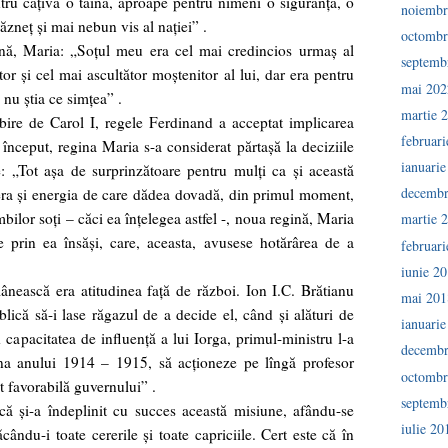
tru câţiva o taină, aproape pentru nimeni o siguranţă, o
noiembr
ăzneţ şi mai nebun vis al naţiei” .
octombr
nă, Maria: „Soţul meu era cel mai credincios urmaş al
septemb
or şi cel mai ascultător moştenitor al lui, dar era pentru
mai 202
 nu ştia ce simţea” .
martie 
bire de Carol I, regele Ferdinand a acceptat implicarea
februar
a început, regina Maria s-a considerat părtaşă la deciziile
ianuari
: „Tot aşa de surprinzătoare pentru mulţi ca şi această
decembr
 era şi energia de care dădea dovadă, din primul moment,
lor soţi – căci ea înţelegea astfel -, noua regină, Maria
martie 
prin ea însăşi, care, aceasta, avusese hotărârea de a
februar
iunie 2
nească era atitudinea faţă de război. Ion I.C. Brătianu
mai 201
blică să-i lase răgazul de a decide el, când şi alături de
ianuari
 capacitatea de influenţă a lui Iorga, primul-ministru l-a
decembr
na anului 1914 – 1915, să acţioneze pe lîngă profesor
octombr
it favorabilă guvernului” .
septemb
că şi-a îndeplinit cu succes această misiune, afându-se
iulie 20
cându-i toate cererile şi toate capriciile. Cert este că în