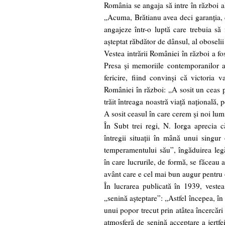
România se angaja să intre în război al
„Acuma, Brătianu avea deci garanţia, d
angajeze într-o luptă care trebuia să
aşteptat răbdător de dânsul, al oboselii
Vestea intrării României în război a fo
Presa şi memoriile contemporanilor a
fericire, fiind convinşi că victoria v
României în război: „A sosit un ceas 
trăit întreaga noastră viaţă naţională,
A sosit ceasul în care cerem şi noi lumi
În Subt trei regi, N. Iorga aprecia că
întregii situaţii în mână unui singur 
temperamentului său”, îngăduirea legă
în care lucrurile, de formă, se făceau
avânt care e cel mai bun augur pentru o
În lucrarea publicată în 1939, vestea 
„senină aşteptare”: „Astfel începea, în
unui popor trecut prin atâtea încercări 
atmosferă de senină acceptare a jertfe