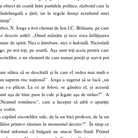
obiect de ceartă între partidele politice, războiul care la
ndelungată a ţării, iar la regele însuşi rezultatul unei
iinţi” .
zboi, N. Iorga a fost chemat de Ion I.C. Brătianu, pe care
ie descris astfel: „Omul mândru şi rece avea înfăţişarea
stare de spirit. Nici o întrebare, nici o îndoială. Niciodată
e, pe noi toţi, pe soartă. Aşa sunt toţi aceia pentru care
cotelilor, e un element de care numai poeţii şi naivii pot
are stătea să se deschidă şi în care el vedea mai mult o
 un suprem risc naţional” . Iorga a sugerat să se facă „un
nu i-a plăcut. La ce ar folosi, se gândea el, şi această
e sunt aşa de bine puse la cale şi legate aşa de strâns?” A
l „Neamul românesc”, care a început să aibă o apariţie
e vorbit.
 capătul socotelilor sale, de la un biet profesor, de la un
 plătise printr-o sărutare în momentul decisiv?” În timp ce
 fiind informat că bulgarii au atacat Turc-Smil. Primul