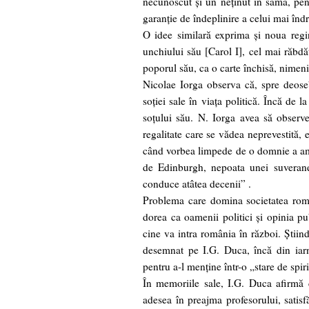
necunoscut şi un neţinut în samă, pen
garanţie de îndeplinire a celui mai îndr
O idee similară exprima şi noua regi
unchiului său [Carol I], cel mai răbdăt
poporul său, ca o carte închisă, nimeni
Nicolae Iorga observa că, spre deose
soţiei sale în viaţa politică. Încă de l
soţului său. N. Iorga avea să observe
regalitate care se vădea neprevestită,
când vorbea limpede de o domnie a ambi
de Edinburgh, nepoata unei suverane 
conduce atâtea decenii” .
Problema care domina societatea româ
dorea ca oamenii politici şi opinia pu
cine va intra românia în război. Ştiind
desemnat pe I.G. Duca, încă din iar
pentru a-l menţine într-o „stare de spir
În memoriile sale, I.G. Duca afirmă 
adesea în preajma profesorului, satisfă