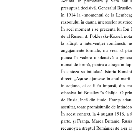
Acuma, în primăvara şi vara anului
presupusă decisivă. Generalul Brusilov
în 1914 la <momentul de la Lemberg>
războiului în dauna intereselor austriec
În acel moment i se prezentă lui Ion I
de al Rusiei, d. Poklevski-Koziel, nota
la sfârşit a intervenţiei româneşti,
angajamente formale, nu vrea să piard
punea în vedere o ofensivă a general
numai de formă, pentru a atrage în lupt
În sinteza sa intitulată Istoria Român
direct: „Aşa se ajunsese în anul marii 
în acţiune, ci ea îi fu impusă, din ca
ofensiva lui Brusilov în Galiţia. O pri
de Rusia, încă din iunie. Franţa adau
ascultat, toate promisiunile de întinder
În acest context, la 4 august 1916, a 
parte, şi Franţa, Marea Britanie, Rusia
recunoştea dreptul României de a-şi an