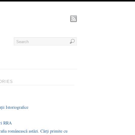
ORIES
ții Istoriografice
uri RRA
rafia românească astăzi. Cărți primite cu