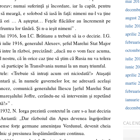
mai 201
rozav; numai suferinţă şi încordare, iar la capăt, pentru
decembr
 să meargă, e solobod să iasă în faţă: nimeni nu-l va ţine
august 
ă ori … A aşteptat… Feţele flăcăilor au încremenit pe
iulie 20
runtea lor tânără. Şi n-a ieşit nimeni” .
aprilie 
i 1916, Ion I.C. Brătianu a trebuit să ia o decizie. I.G.
februar
ii iulie 1916, generalul Alexeev, şeful Marelui Stat Major
octombr
 intre în război, precizând: „dacă nu o vom face acuma,
l nostru, că în orice caz ţine să ştim că Rusia nu va tolera
iulie 20
să participe în Transilvania numai la un marş triumfal.
iunie 2
ele: <Trebuie să intraţi acum ori niciodată!> Ataşaţii
aprilie 
entară şi, în numele guvernelor lor, ne adresară acelaşi
martie 
rancez, comunică generalului Iliescu [şeful Marelui Stat
februar
areşalului Joffre, cerându-ne să intervenim şi repetând
ianuari
tă!>” .
decembr
 1932, N. Iorga prezintă contextul în care s-a luat decizia
e Antantă: „Dar războiul din Apus devenea îngrijorător
CALEN
imense forţe germane ameninţau Verdunul, devenit cheia
lnic şi presiunea înspăimântătoare continua.