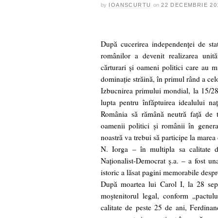
by
IOANSCURTU
on
22 DECEMBRIE 20
După cucerirea independenţei de sta
românilor a devenit realizarea unită
cărturari şi oameni politici care au mi
dominaţie străină, în primul rând a cel
Izbucnirea primului mondial, la 15/28
lupta pentru înfăptuirea idealului n
România să rămână neutră faţă de tab
oamenii politici şi românii în gener
noastră va trebui să participe la marea
N. Iorga – în multipla sa calitate de
Naţionalist-Democrat ş.a. – a fost una 
istoric a lăsat pagini memorabile desp
După moartea lui Carol I, la 28 sep
moştenitorul legal, conform „pactul
calitate de peste 25 de ani, Ferdinan