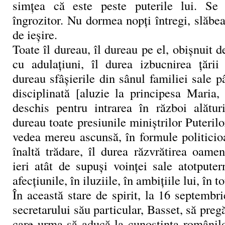
simţea că este peste puterile lui. Se
îngrozitor. Nu dormea nopţi întregi, slăbea
de ieşire.
Toate îl dureau, îl dureau pe el, obişnuit d
cu adulaţiuni, îl durea izbucnirea ţării 
dureau sfâşierile din sânul familiei sale p
disciplinată [aluzie la principesa Maria,
deschis pentru intrarea în război alătur
dureau toate presiunile miniştrilor Puterilo
vedea mereu ascunsă, în formule politicio
înaltă trădare, îl durea răzvrătirea oamen
ieri atât de supuşi voinţei sale atotputer
afecţiunile, în iluziile, în ambiţiile lui, în to
În această stare de spirit, la 16 septembri
secretarului său particular, Basset, să preg
care urma să aducă la cunoştinţa românilo