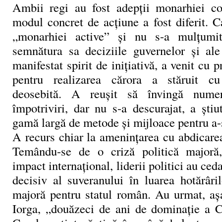
Ambii regi au fost adepţii monarhiei con
modul concret de acţiune a fost diferit. C
„monarhiei active” şi nu s-a mulţumi
semnătura sa deciziile guvernelor şi ale 
manifestat spirit de iniţiativă, a venit cu p
pentru realizarea cărora a stăruit c
deosebită. A reuşit să învingă numer
împotriviri, dar nu s-a descurajat, a şti
gamă largă de metode şi mijloace pentru a-ş
A recurs chiar la ameninţarea cu abdicare
Temându-se de o criză politică majoră
impact internaţional, liderii politici au ced
decisiv al suveranului în luarea hotărâri
majoră pentru statul român. Au urmat, a
Iorga, „douăzeci de ani de dominaţie a C