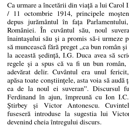
Ca urmare a încetării din viaţă a lui Carol 
/ 11 octombrie 1914, principele moşten
depus jurământul în faţa Parlamentului,
României. În cuvântul său, noul suver
înaintaşului său şi a promis să-i urmeze pi
să muncească fără preget „ca bun român şi 
la această şedinţă, I.G. Duca avea să scr
regele şi a spus că va fi un bun român, 
adevărat delir. Cuvântul era unul fericit
apăsa toate conştiinţele, asta voia să audă ţ
ea de la noul ei suveran”. Discursul fu
Ferdinand în ajun, împreună cu Ion I.C.
Ştirbey şi Victor Antonescu. Cuvint
fuseseră introduse la sugestia lui Vict
devenind cheia întregului discurs.