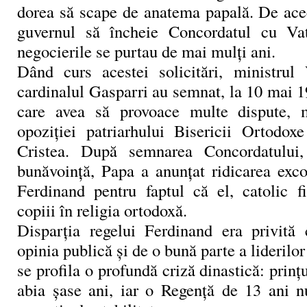
dorea să scape de anatema papală. De acee
guvernul să încheie Concordatul cu Vat
negocierile se purtau de mai mulţi ani.
Dând curs acestei solicitări, ministrul
cardinalul Gasparri au semnat, la 10 mai 
care avea să provoace multe dispute, m
opoziţiei patriarhului Bisericii Ortodo
Cristea. După semnarea Concordatului
bunăvoinţă, Papa a anunţat ridicarea exco
Ferdinand pentru faptul că el, catolic fi
copiii în religia ortodoxă.
Disparţia regelui Ferdinand era privită 
opinia publică şi de o bună parte a liderilor
se profila o profundă criză dinastică: prinţ
abia şase ani, iar o Regenţă de 13 ani n