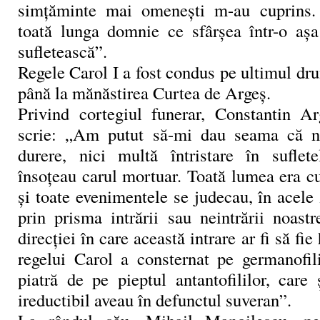
simţăminte mai omeneşti m-au cuprins
toată lunga domnie ce sfârşea într-o aşa
sufletească”.
Regele Carol I a fost condus pe ultimul dr
până la mănăstirea Curtea de Argeş.
Privind cortegiul funerar, Constantin A
scrie: „Am putut să-mi dau seama că n
durere, nici multă întristare în suflet
însoţeau carul mortuar. Toată lumea era c
şi toate evenimentele se judecau, în acele 
prin prisma intrării sau neintrării noast
direcţiei în care această intrare ar fi să fi
regelui Carol a consternat pe germanofili
piatră de pe pieptul antantofililor, care
ireductibil aveau în defunctul suveran”.