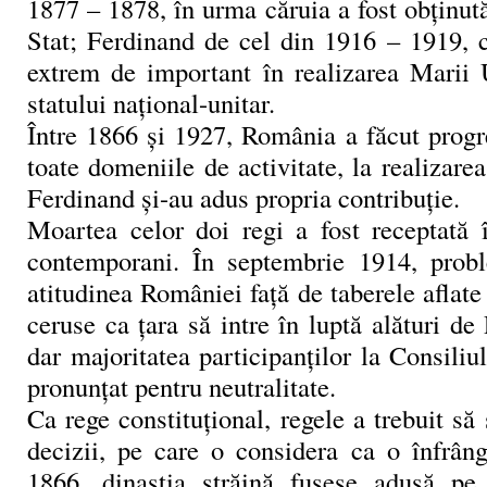
1877 – 1878, în urma căruia a fost obţinu
Stat; Ferdinand de cel din 1916 – 1919, c
extrem de important în realizarea Marii U
statului naţional-unitar.
Între 1866 şi 1927, România a făcut progr
toate domeniile de activitate, la realizarea
Ferdinand şi-au adus propria contribuţie.
Moartea celor doi regi a fost receptată î
contemporani. În septembrie 1914, probl
atitudinea României faţă de taberele aflate 
ceruse ca ţara să intre în luptă alături de 
dar majoritatea participanţilor la Consili
pronunţat pentru neutralitate.
Ca rege constituţional, regele a trebuit să
decizii, pe care o considera ca o înfrâng
1866, dinastia străină fusese adusă pe