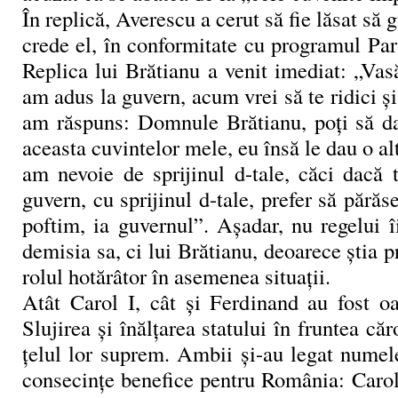
În replică, Averescu a cerut să fie lăsat să
crede el, în conformitate cu programul Par
Replica lui Brătianu a venit imediat: „Vas
am adus la guvern, acum vrei să te ridici ş
am răspuns: Domnule Brătianu, poţi să dai
aceasta cuvintelor mele, eu însă le dau o al
am nevoie de sprijinul d-tale, căci dacă 
guvern, cu sprijinul d-tale, prefer să părăs
poftim, ia guvernul”. Aşadar, nu regelui 
demisia sa, ci lui Brătianu, deoarece ştia p
rolul hotărâtor în asemenea situaţii.
Atât Carol I, cât şi Ferdinand au fost oa
Slujirea şi înălţarea statului în fruntea căr
ţelul lor suprem. Ambii şi-au legat numel
consecinţe benefice pentru România: Carol