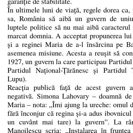
garanţie de stabilitate.
În ultimele luni de viaţă, regele dorea ca
sa, România să aibă un guvern de uniun
luptele politice să nu mai aibă caracterul 
marcat domnia. A acceptat propunerea lui 
şi a reginei Maria de a-l însărcina pe B
asemenea misiune. Acesta a reuşit să cons
1927, un guvern la care participau Partidul
Partidul Naţional-Ţărănesc şi Partidul 
Lupu).
Reacţia publică faţă de acest guvern 
negativă. Simona Lahovary – doamnă de 
Maria – nota: „Îmi ajung la ureche: omul 
fără înconjur că regina şi-a adus ibovnicul 
un cuvânt mai tare) la guvern”. La râ
Manoilescu scria: „Instalarea în fruntea