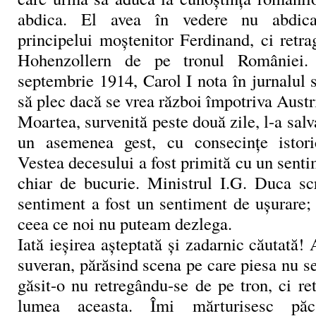
abdica. El avea în vedere nu abdica
principelui moştenitor Ferdinand, ci retra
Hohenzollern de pe tronul României
septembrie 1914, Carol I nota în jurnalul 
să plec dacă se vrea război împotriva Austr
Moartea, survenită peste două zile, l-a salv
un asemenea gest, cu consecinţe istoric
Vestea decesului a fost primită cu un senti
chiar de bucurie. Ministrul I.G. Duca s
sentiment a fost un sentiment de uşurare;
ceea ce noi nu puteam dezlega.
Iată ieşirea aşteptată şi zadarnic căutată! 
suveran, părăsind scena pe care piesa nu se
găsit-o nu retregându-se de pe tron, ci r
lumea aceasta. Îmi mărturisesc păc