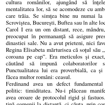
cultura românilor, ajungând să înţel
mentalitatea lor, să se acomodeze cu ambi
care trăia. Se simţea bine nu numai la 
Scroviştea, Bucureşti, Buftea sau în alte loc
Carol I era un om distant, rece, mândru, 
preocupat în permananţă să asigure pres
dinastiei sale. Nu a avut prieteni, nici fav
Regina Elisabeta mărturisea că soţul său 
coroana pe cap”. Era meticulos şi exact,
căutând să impună colaboratorilor să
Punctualitatea lui era proverbială, ca şi
făcea multor români: ceasul.
Ferdinand avea un defect fundamental
politic: timiditatea. Nu-i plăceau manife
avea oroare de protocolul rigid şi fastuo
ţină oamenii la distanţă, ci căuta, prin co