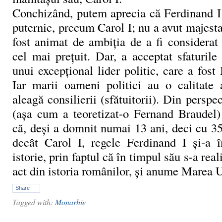
Conchizând, putem aprecia că Ferdinand I 
puternic, precum Carol I; nu a avut majesta
fost animat de ambiţia de a fi considerat
cel mai preţuit. Dar, a acceptat sfaturile 
unui excepţional lider politic, care a fost 
Iar marii oameni politici au o calitate a
aleagă consilierii (sfătuitorii). Din perspe
(aşa cum a teoretizat-o Fernand Braudel)
că, deşi a domnit numai 13 ani, deci cu 3
decât Carol I, regele Ferdinand I şi-a 
istorie, prin faptul că în timpul său s-a rea
act din istoria românilor, şi anume Marea 
Share
Tagged with:
Monarhie