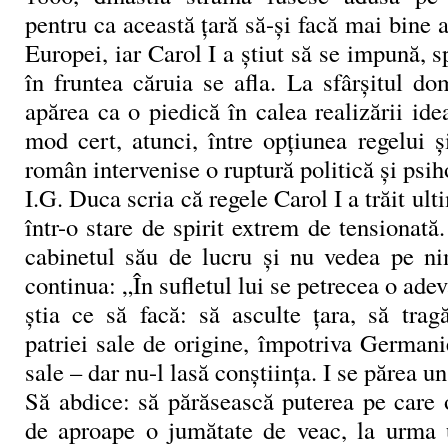
pentru ca această ţară să-şi facă mai bine a
Europei, iar Carol I a ştiut să se impună, s
în fruntea căruia se afla. La sfârşitul do
apărea ca o piedică în calea realizării idea
mod cert, atunci, între opţiunea regelui 
român intervenise o ruptură politică şi psih
I.G. Duca scria că regele Carol I a trăit ult
într-o stare de spirit extrem de tensionată.
cabinetul său de lucru şi nu vedea pe n
continua: „În sufletul lui se petrecea o ade
ştia ce să facă: să asculte ţara, să trag
patriei sale de origine, împotriva German
sale – dar nu-l lasă conştiinţa. I se părea un
Să abdice: să părăsească puterea pe care 
de aproape o jumătate de veac, la urma 