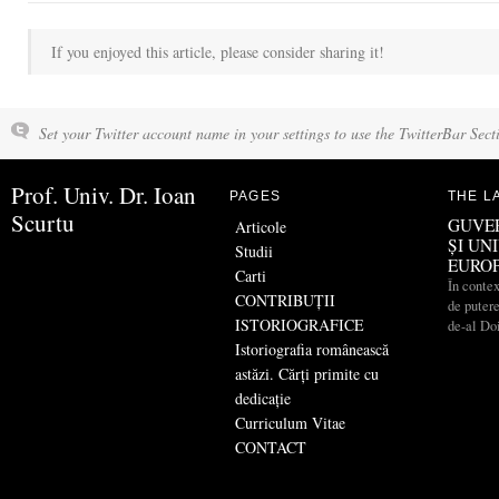
If you enjoyed this article, please consider sharing it!
Set your Twitter account name in your settings to use the TwitterBar Sect
Prof. Univ. Dr. Ioan
PAGES
THE L
Scurtu
GUVE
Articole
ȘI UN
Studii
EURO
Carti
În contex
CONTRIBUŢII
de putere
ISTORIOGRAFICE
de-al Do
Istoriografia românească
astăzi. Cărți primite cu
dedicație
Curriculum Vitae
CONTACT