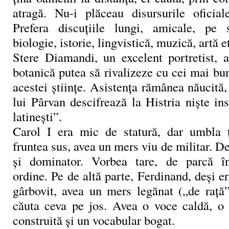
atragă. Nu-i plăceau disursurile oficiale
Prefera discuţiile lungi, amicale, pe s
biologie, istorie, lingvistică, muzică, artă e
Stere Diamandi, un excelent portretist, a
botanică putea să rivalizeze cu cei mai bun
acestei ştiinţe. Asistenţa rămânea năucită,
lui Pârvan descifrează la Histria nişte insc
latineşti”.
Carol I era mic de statură, dar umbla 
fruntea sus, avea un mers viu de militar. De
şi dominator. Vorbea tare, de parcă î
ordine. Pe de altă parte, Ferdinand, deşi er
gârbovit, avea un mers legănat („de raţă
căuta ceva pe jos. Avea o voce caldă, o 
construită şi un vocabular bogat.