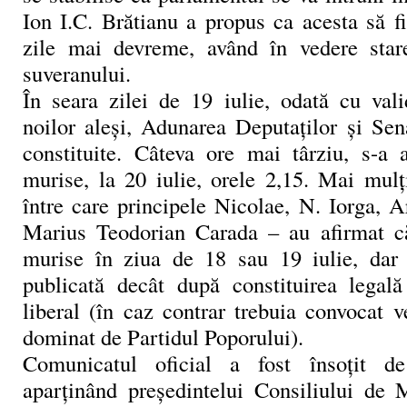
Ion I.C. Brătianu a propus ca acesta să f
zile mai devreme, având în vedere star
suveranului.
În seara zilei de 19 iulie, odată cu val
noilor aleşi, Adunarea Deputaţilor şi Sen
constituite. Câteva ore mai târziu, s-a 
murise, la 20 iulie, orele 2,15. Mai mul
între care principele Nicolae, N. Iorga, 
Marius Teodorian Carada – au afirmat că
murise în ziua de 18 sau 19 iulie, dar 
publicată decât după constituirea legal
liberal (în caz contrar trebuia convocat 
dominat de Partidul Poporului).
Comunicatul oficial a fost însoţit d
aparţinând preşedintelui Consiliului de M