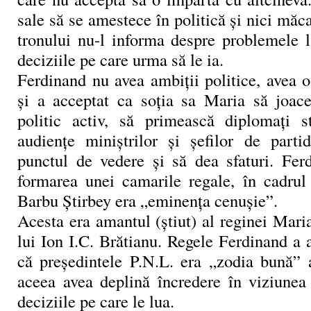
sale să se amestece în politică şi nici măc
tronului nu-l informa despre problemele l
deciziile pe care urma să le ia.
Ferdinand nu avea ambiţii politice, avea o 
şi a acceptat ca soţia sa Maria să joac
politic activ, să primească diplomaţi s
audienţe miniştrilor şi şefilor de parti
punctul de vedere şi să dea sfaturi. Fer
formarea unei camarile regale, în cadrul 
Barbu Ştirbey era „eminenţa cenuşie”.
Acesta era amantul (ştiut) al reginei Mari
lui Ion I.C. Brătianu. Regele Ferdinand a 
că preşedintele P.N.L. era „zodia bună”
aceea avea deplină încredere în viziunea 
deciziile pe care le lua.