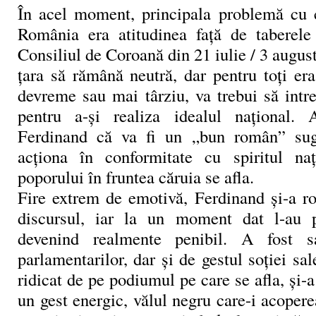
În acel moment, principala problemă cu 
România era atitudinea faţă de taberele 
Consiliul de Coroană din 21 iulie / 3 augus
ţara să rămână neutră, dar pentru toţi er
devreme sau mai târziu, va trebui să intre
pentru a-şi realiza idealul naţional. 
Ferdinand că va fi un „bun român” sug
acţiona în conformitate cu spiritul naţ
poporului în fruntea căruia se afla.
Fire extrem de emotivă, Ferdinand şi-a ros
discursul, iar la un moment dat l-au po
devenind realmente penibil. A fost s
parlamentarilor, dar şi de gestul soţiei sal
ridicat de pe podiumul pe care se afla, şi-a
un gest energic, vălul negru care-i acoperea