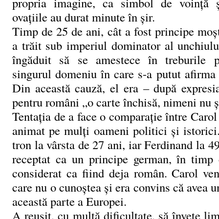
propria imagine, ca simbol de voinţă ş
ovaţiile au durat minute în şir.
Timp de 25 de ani, cât a fost principe moş
a trăit sub imperiul dominator al unchiulu
îngăduit să se amestece în treburile po
singurul domeniu în care s-a putut afirma a
Din această cauză, el era – după expresi
pentru români „o carte închisă, nimeni nu ş
Tentaţia de a face o comparaţie între Carol 
animat pe mulţi oameni politici şi istorici
tron la vârsta de 27 ani, iar Ferdinand la 4
receptat ca un principe german, în timp
considerat ca fiind deja român. Carol ven
care nu o cunoştea şi era convins că avea un
această parte a Europei.
A reuşit, cu multă dificultate, să înveţe li