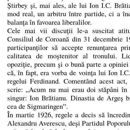
Ştirbey şi, mai ales, ale lui Ion I.C. Brăti
mod real, un arbitru între partide, ci a în
balanţa în favoarea liberalilor.
Cele mai vii discuţii le-a suscitat atit
Consiliul de Coroană din 31 decembrie 1
participanţilor să accepte renunţarea pri
calitatea de moştenitor al tronului. Lid
opoziţie, precum şi o bună parte a opiniei
că, în fapt, era vorba de voinţa lui Ion I.
regelui Ferdinand. Comentând acest act,
scrie: „Acum nu mai erau doi stăpâni în
singur: Ion Brătianu. Dinastia de Argeş b
cea de Sigmaringen”.
În martie 1926, regele a decis să încredi
Alexandru Averescu, deşi Partidul Poporul