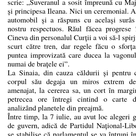
scrie: „Suveranul a sosit împreună cu Maj
şi principesa Ileana. Nici un ceremonial. A
automobil şi a răspuns cu acelaşi surâs
nostru respectuos. Răul făcea progrese 
Cineva din personalul Curţii a voi să-l spir
scurt către tren, dar regele făcu o sforţ
puntea improvizată care ducea la vagonul
numai de braţele ei”.
La Sinaia, din cauza căldurii şi pentru c
corpul său degaja un miros extrem de
amenajat, la cererea sa, un cort în margi
petrecea ore întregi cintind o carte 
analizând planetele din preajmă.
Între timp, la 7 iulie, au avut loc alegeri 
de guvern, adică de Partidul Naţional-Liber
se stabilise că parlamentul se va întruni în