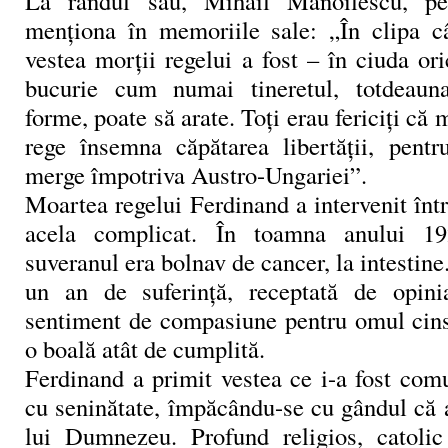
La rândul său, Mihail Manoilescu, pe
menţiona în memoriile sale: „În clipa c
vestea morţii regelui a fost – în ciuda or
bucurie cum numai tineretul, totdeauna
forme, poate să arate. Toţi erau fericiţi că
rege însemna căpătarea libertăţii, pent
merge împotriva Austro-Ungariei”.
Moartea regelui Ferdinand a intervenit într-
acela complicat. În toamna anului 19
suveranul era bolnav de cancer, la intestin
un an de suferinţă, receptată de opin
sentiment de compasiune pentru omul cinsti
o boală atât de cumplită.
Ferdinand a primit vestea ce i-a fost com
cu seninătate, împăcându-se cu gândul că 
lui Dumnezeu. Profund religios, catolic