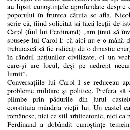
au lipsit cunoştinţele aprofundate despre c
poporului în fruntea căruia se afla. Nico
scrie că, fiind solicitat să facă lecţii de is
Carol (fiul lui Ferdinand) „am ţinut să în
spusese lui Carol I: că aici nu e o mână d
trebuiască să fie ridicaţi de o dinastie ener
în rândul naţiunilor civilizate, ci un vec
care-şi are locul, deşi pe nedrept necun
lumii”.
Conversaţiile lui Carol I se reduceau ap
probleme militare şi politice. Prefera să 
plimbe prin pădurile din jurul castel
constituia mândria vieţii lui. Un castel 
românesc, nici ca stil arhitectonic, nici ca 
Ferdinand a dobândit cunoştinţe temeini