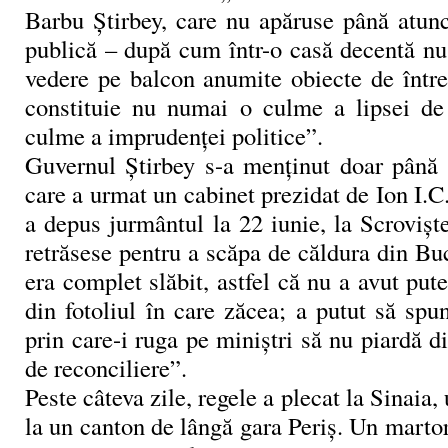
Barbu Ştirbey, care nu apăruse până atunc
publică – după cum într-o casă decentă nu
vedere pe balcon anumite obiecte de între
constituie nu numai o culme a lipsei de
culme a imprudenţei politice”.
Guvernul Ştirbey s-a menţinut doar până 
care a urmat un cabinet prezidat de Ion I.C
a depus jurmântul la 22 iunie, la Scrovişt
retrăsese pentru a scăpa de căldura din Bu
era complet slăbit, astfel că nu a avut pute
din fotoliul în care zăcea; a putut să spu
prin care-i ruga pe miniştri să nu piardă di
de reconciliere”.
Peste câteva zile, regele a plecat la Sinaia,
la un canton de lângă gara Periş. Un martor