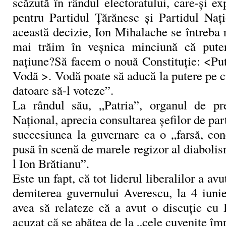
scăzută în rândul electoratului, care-şi ex
pentru Partidul Ţărănesc şi Partidul Naţi
această decizie, Ion Mihalache se întreba 
mai trăim în veşnica minciună că put
naţiune?Să facem o nouă Constituţie: <Pu
Vodă >. Vodă poate să aducă la putere pe ci
datoare să-l voteze”.
La rândul său, „Patria”, organul de pre
Naţional, aprecia consultarea şefilor de par
succesiunea la guvernare ca o „farsă, con
pusă în scenă de marele regizor al diabolism
l Ion Brătianu”.
Este un fapt, că tot liderul liberalilor a avu
demiterea guvernului Averescu, la 4 iuni
avea să relateze că a avut o discuţie cu 
acuzat că se abătea de la „cele cuvenite îm