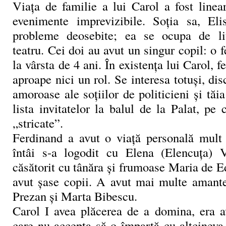
Viaţa de familie a lui Carol a fost linear
evenimente imprevizibile. Soţia sa, Eli
probleme deosebite; ea se ocupa de lit
teatru. Cei doi au avut un singur copil: o f
la vârsta de 4 ani. În existenţa lui Carol, 
aproape nici un rol. Se interesa totuşi, dis
amoroase ale soţiilor de politicieni şi tăi
lista invitatelor la balul de la Palat, pe
„stricate”.
Ferdinand a avut o viaţă personală mult
întâi s-a logodit cu Elena (Elencuţa) V
căsătorit cu tânăra şi frumoase Maria de E
avut şase copii. A avut mai multe amante
Prezan şi Marta Bibescu.
Carol I avea plăcerea de a domina, era a
care nu accepta să o împartă cu altcineva.