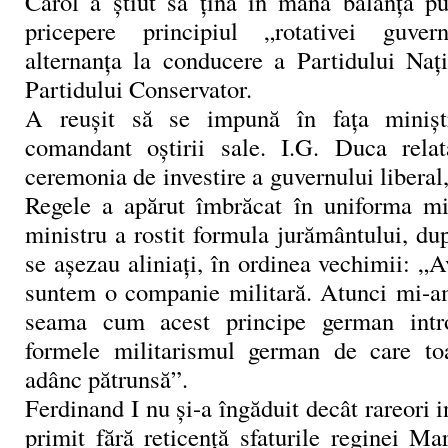
Carol a ştiut să ţină în mână balanţa put
pricepere principiul „rotativei guver
alternanţa la conducere a Partidului Naţi
Partidului Conservator.
A reuşit să se impună în faţa minişt
comandant oştirii sale. I.G. Duca rel
ceremonia de investire a guvernului liberal,
Regele a apărut îmbrăcat în uniforma mili
ministru a rostit formula jurământului, d
se aşezau aliniaţi, în ordinea vechimii: 
suntem o companie militară. Atunci mi-a
seama cum acest principe german intr
formele militarismul german de care toa
adânc pătrunsă”.
Ferdinand I nu şi-a îngăduit decât rareori in
primit fără reticenţă sfaturile reginei Ma