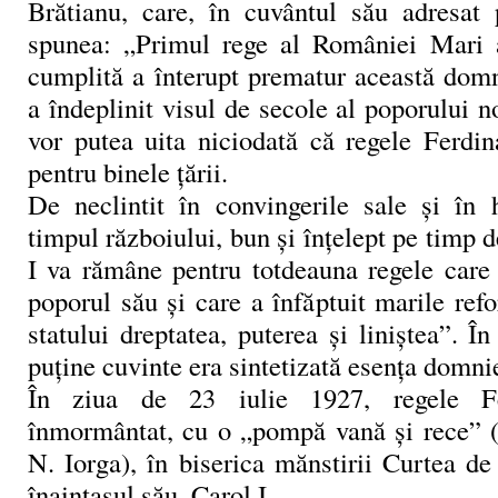
Brătianu, care, în cuvântul său adresat
spunea: „Primul rege al României Mari 
cumplită a înterupt prematur această domn
a îndeplinit visul de secole al poporului 
vor putea uita niciodată că regele Ferdin
pentru binele ţării.
De neclintit în convingerile sale şi în h
timpul războiului, bun şi înţelept pe timp 
I va rămâne pentru totdeauna regele care 
poporul său şi care a înfăptuit marile re
statului dreptatea, puterea şi liniştea”. În
puţine cuvinte era sintetizată esenţa domnie
În ziua de 23 iulie 1927, regele F
înmormântat, cu o „pompă vană şi rece” (
N. Iorga), în biserica mănstirii Curtea de
înaintaşul său, Carol I.